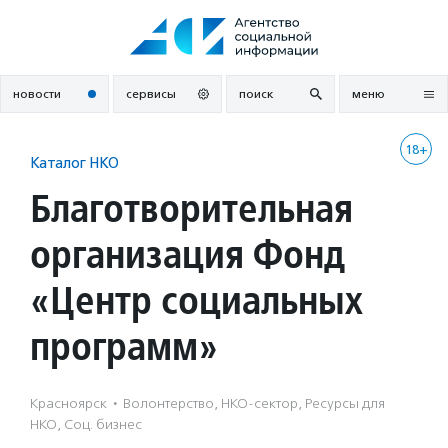
Перейти
к
содержанию
новости
сервисы
поиск
меню
18+
Каталог НКО
Благотворительная
организация Фонд
«Центр социальных
программ»
Красноярск
·
Волонтерство, НКО-сектор, Ресурсы для
НКО, Соц. бизнес