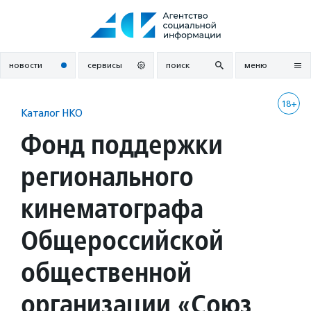
Перейти
к
содержанию
новости
сервисы
поиск
меню
18+
Каталог НКО
Фонд поддержки
регионального
кинематографа
Общероссийской
общественной
организации «Союз