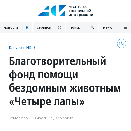
Перейти
к
содержанию
новости
сервисы
поиск
меню
18+
Каталог НКО
Благотворительный
фонд помощи
бездомным животным
«Четыре лапы»
Кемерово
·
Животные, Экология