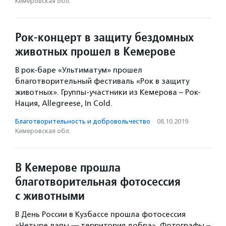
Кемеровская обл.
Рок-концерт в защиту бездомных
животных прошел в Кемерове
В рок-баре «Ультиматум» прошел
благотворительный фестиваль «Рок в защиту
животных». Группы-участники из Кемерова – Рок-
Нация, Allegreese, In Cold.
Благотвори­тель­ность и доброволь­чест­во
·
08.10.2019
·
Кемеровская обл.
В Кемерове прошла
благотворительная фотосессия
с животными
В День России в Кузбассе прошла фотосессия
«Четыре лапы — территория добра». Фотографы –