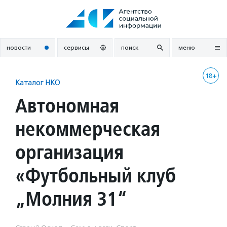
Перейти
к
содержанию
новости
сервисы
поиск
меню
18+
Каталог НКО
Автономная
некоммерческая
организация
«Футбольный клуб
„Молния 31“