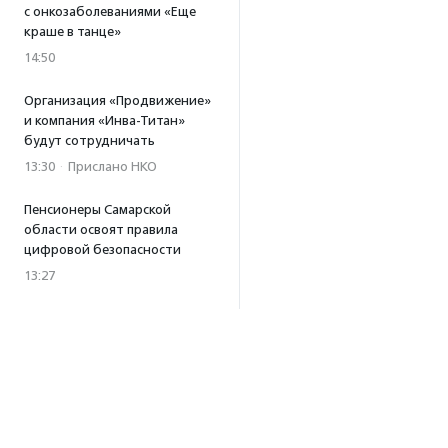
с онкозаболеваниями «Еще
краше в танце»
14:50
Организация «Продвижение»
и компания «Инва-Титан»
будут сотрудничать
13:30
·
Прислано НКО
Пенсионеры Самарской
области освоят правила
цифровой безопасности
13:27
Встреча с Андреем Ургантом
стала лотом аукциона
в поддержку фонда
«Бумажная птица»
11:45
·
Прислано НКО