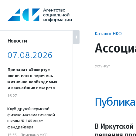
Перейти
к
содержанию
Каталог НКО
Новости
Ассоци
07.08.2026
Усть-Кут
Препарат «Энхерту»
включили в перечень
жизненно необходимых
и важнейших лекарств
16:27
Публика
Клуб друзей пермской
физико-математической
школы № 146 ищет
В Иркутской
фандрайзера
решения про
15:35
·
Прислано НКО