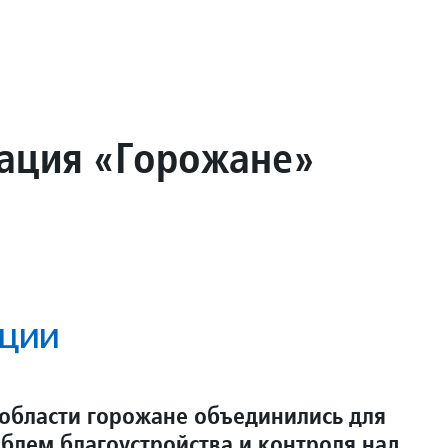
ация «Горожане»
ции
 области горожане объединились для
блем благоустройства и контроля над