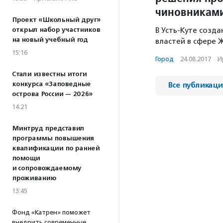
чиновникам
Проект «Школьный друг»
открыл набор участников
В Усть-Куте созд
на новый учебный год
властей в сфере 
15:16
Город
·
24.08.2017
·
И
Стали известны итоги
конкурса «Заповедные
Все публикац
острова России — 2026»
14:21
Минтруд представил
программы повышения
квалификации по ранней
помощи
и сопровождаемому
проживанию
13:45
Фонд «Катрен» поможет
внедрить современные