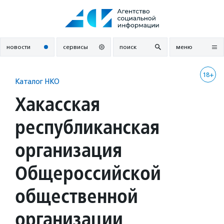
Перейти
к
содержанию
новости
сервисы
поиск
меню
18+
Каталог НКО
Хакасская
республиканская
организация
Общероссийской
общественной
организации