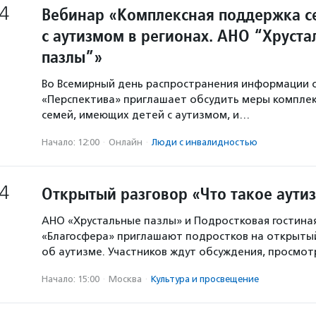
4
Вебинар «Комплексная поддержка с
с аутизмом в регионах. АНО “Хруст
пазлы”»
Во Всемирный день распространения информации 
«Перcпектива» приглашает обсудить меры компле
семей, имеющих детей с аутизмом, и…
Начало: 12:00
·
Онлайн
·
Люди с инвалидностью
4
Открытый разговор «Что такое аути
АНО «Хрустальные пазлы» и Подростковая гостина
«Благосфера» приглашают подростков на открыты
об аутизме. Участников ждут обсуждения, просмо
Начало: 15:00
·
Москва
·
Культура и просвещение