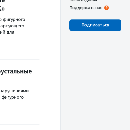
К»
Поддержать нас
о фигурного
Подписаться
тартующего
ий для
рустальные
 нарушениями
 фигурного