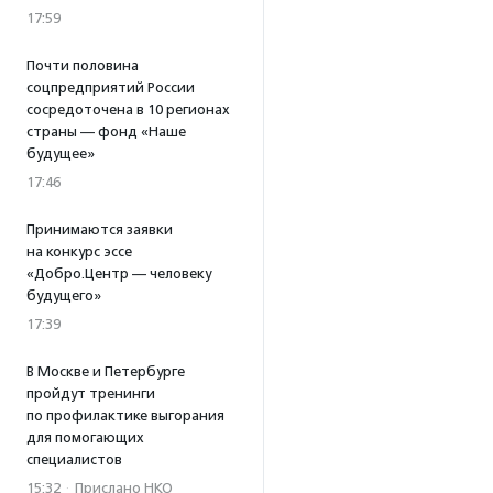
17:59
Почти половина
соцпредприятий России
сосредоточена в 10 регионах
страны — фонд «Наше
будущее»
17:46
Принимаются заявки
на конкурс эссе
«Добро.Центр — человеку
будущего»
17:39
В Москве и Петербурге
пройдут тренинги
по профилактике выгорания
для помогающих
специалистов
15:32
·
Прислано НКО