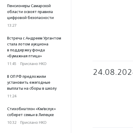
Пенсионеры Самарской
области освоят правила
цифровой безопасности
13:27
Встреча с Андреем Ургантом
стала лотом аукциона
в поддержку фонда
«Бумажная птица»
11:45
·
Прислано НКО
24.08.202
В ОП РФ предложили
установить ежегодные
выплаты на сборы в школу
11:24
Стихобиатлон «Км/вслух»
соберет семьи в Липецке
10:32
·
Прислано НКО