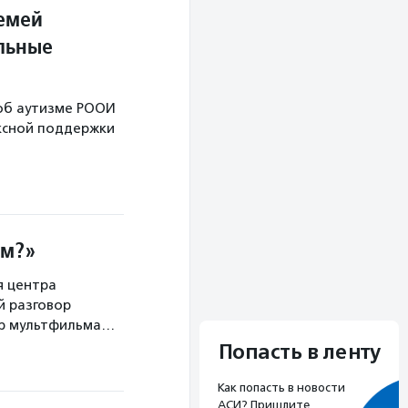
емей
альные
об аутизме РООИ
ксной поддержки
зм?»
я центра
й разговор
тр мультфильма…
Попасть в ленту
Как попасть в новости
АСИ? Пришлите