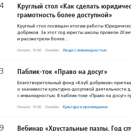
4
Круглый стол «Как сделать юридиче
грамотность более доступной»
Круглый стол посвящен итогам работы Юридическ
добряков. За этот год юристы школы провели 20 в
и рассмотрели более…
Начало: 15:00
·
Онлайн
·
Люди с инвалидностью
3
Паблик-ток «Право на досуг»
Благотворительный фонд «Клуб добряков» пригла
о значимости культурно-досуговой деятельности 
с инвалидностью. В паблик-токе «Право на досуг» 
Начало: 15:00
·
Онлайн
·
Культура и просвещение
9
Вебинар «Хрустальные пазлы. Год сп