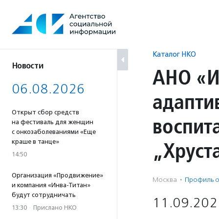
Перейти
к
содержанию
Каталог НКО
Новости
АНО «И
06.08.2026
адаптив
Открыт сбор средств
воспит
на фестиваль для женщин
с онкозаболеваниями «Еще
„Хруст
краше в танце»
14:50
Организация «Продвижение»
Москва
·
Профиль о
и компания «Инва-Титан»
будут сотрудничать
11.09.202
13:30
·
Прислано НКО