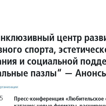
нклюзивный центр разв
ного спорта, эстетическ
ания и социальной подд
альные пазлы“ — Анонс
рганизации
5
Пресс-конференция «Любительское
катание: новые форматы, расширен