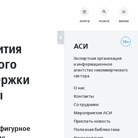
лента
поиск
меню
18+
ития
АСИ
ого
Экспертная организация
и информационное
агентство некоммерческого
ержки
сектора
О нас
ы
Контакты
Сотрудники
Мероприятия АСИ
Прислать новость
 фигурное
Полезная библиотека
ие
Наши издания