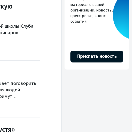
скую
материал о вашей
организации, новость,
пресс-релиз, анонс
события.
ой школы Клуба
ебинаров
Прислать новость
шает поговорить
для людей
примут…
устя»