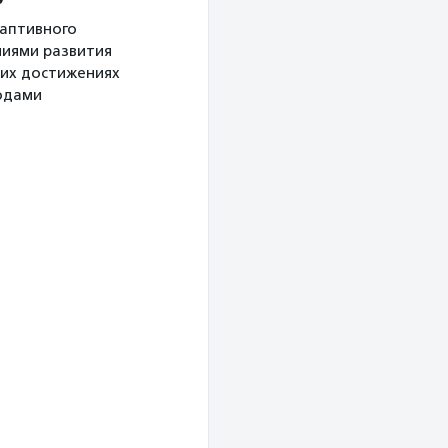
даптивного
ниями развития
оих достижениях
одами