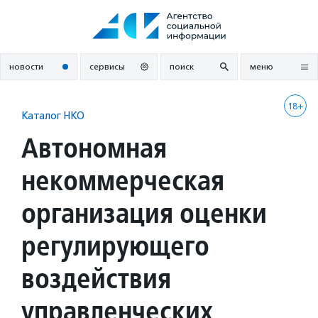
Перейти
к
содержанию
новости
сервисы
поиск
меню
18+
Каталог НКО
Автономная
некоммерческая
организация оценки
регулирующего
воздействия
управленческих