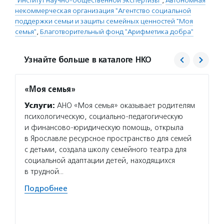
"Институт научно-общественной экспертизы"
,
Автономная
некоммерческая организация "Агентство социальной
поддержки семьи и защиты семейных ценностей "Моя
семья"
,
Благотворительный фонд "Арифметика добра"
Узнайте больше в каталоге НКО
«Моя семья»
Арифм
Услуги:
АНО «Моя семья» оказывает родителям
Услуг
психологическую, социально-педагогическую
подрос
и финансово-юридическую помощь, открыла
детей 
в Ярославле ресурсное пространство для семей
мотива
с детьми, создала школу семейного театра для
фонд в
социальной адаптации детей, находящихся
находи
в трудной…
семей 
Подробнее
Волон
регуля
Подро