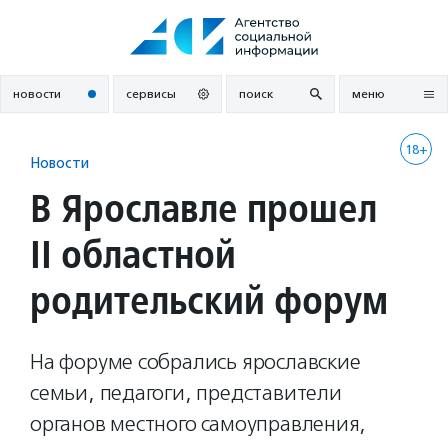
Перейти
к
содержанию
новости
сервисы
поиск
меню
18+
Новости
В Ярославле прошел
II областной
родительский форум
На форуме собрались ярославские
семьи, педагоги, представители
органов местного самоуправления,