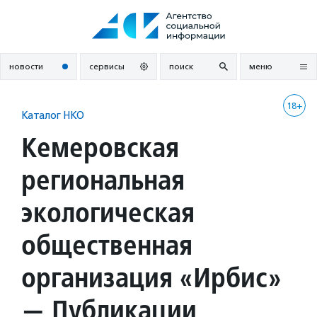
Перейти
к
содержанию
новости
сервисы
поиск
меню
18+
Каталог НКО
Кемеровская
региональная
экологическая
общественная
организация «Ирбис»
— Публикации