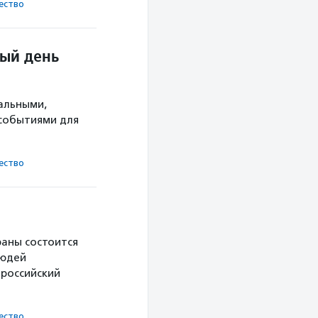
ест­во
ый день
альными,
 событиями для
ест­во
траны состоится
людей
ероссийский
ест­во