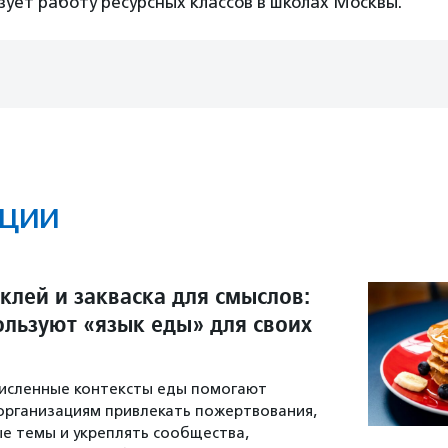
зует работу ресурсных классов в школах Москвы.
ции
клей и закваска для смыслов:
ользуют «язык еды» для своих
численные контексты еды помогают
организациям привлекать пожертвования,
е темы и укреплять сообщества,