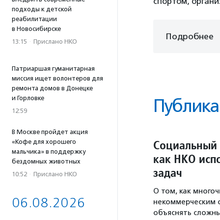
спортом, органи
подходы к детской
реабилитации
в Новосибирске
Подробнее
13:15
·
Прислано НКО
Патриаршая гуманитарная
миссия ищет волонтеров для
ремонта домов в Донецке
и Горловке
Публика
12:59
В Москве пройдет акция
Социальный 
«Кофе для хорошего
мальчика» в поддержку
как НКО исп
бездомных животных
задач
10:52
·
Прислано НКО
О том, как много
06.08.2026
некоммерческим 
объяснять сложны