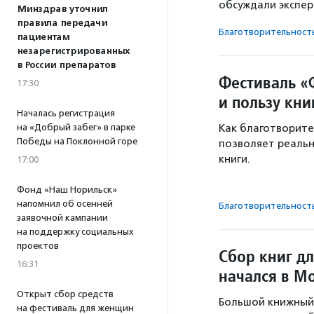
обсуждали экспер
Минздрав уточнил
правила передачи
Благотвори­тель­ност
пациентам
незарегистрированных
в России препаратов
Фестиваль «
17:30
и пользу кни
Началась регистрация
на «Добрый забег» в парке
Как благотворит
Победы на Поклонной горе
позволяет реальн
книги.
17:00
Фонд «Наш Норильск»
напомнил об осенней
Благотвори­тель­ност
заявочной кампании
на поддержку социальных
проектов
Сбор книг д
16:31
начался в М
Открыт сбор средств
Большой книжный 
на фестиваль для женщин