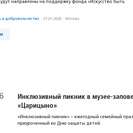
будут направлены на поддержку фонда «Искусство быть
ь и доброволь­чест­во
·
27.01.2026
·
Москва
ии
6
Инклюзивный пикник в музее-запов
«Царицыно»
«Инклюзивный пикник» – ежегодный семейный праз
приуроченный ко Дню защиты детей.