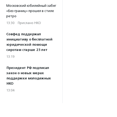
Московский юбилейный забег
«Без границ» прошел в стиле
ретро
13:30
·
Прислано НКО
Совфед поддержал
инициативу о бесплатной
юридической помощи
сиротам старше 23 лет
13:19
Президент РФ подписал
закон о новых мерах
поддержки молодежных
НКО
13:04
Волонтеры Наставнического
центра преобразили
территорию дома ребенка