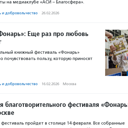
ты на медиаклубе «АСИ – Благосфера».
ь и доброволь­чест­во
·
26.02.2026
Фонарь»: Еще раз про любовь
г
ельный книжный фестиваль «Фонарь»
о почувствовать пользу, которую приносят
ь и доброволь­чест­во
·
16.02.2026
·
Москва
ля благотворительного фестиваля «Фонарь
оскве
фестиваль пройдет в столице 14 февраля. Все собранные