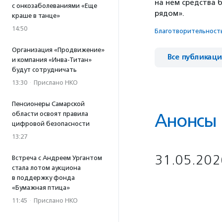
на нем средства 
с онкозаболеваниями «Еще
рядом».
краше в танце»
14:50
Благотвори­тель­ност
Организация «Продвижение»
Все публикац
и компания «Инва-Титан»
будут сотрудничать
13:30
·
Прислано НКО
Пенсионеры Самарской
области освоят правила
Анонсы
цифровой безопасности
13:27
31.05.202
Встреча с Андреем Ургантом
стала лотом аукциона
в поддержку фонда
«Бумажная птица»
11:45
·
Прислано НКО