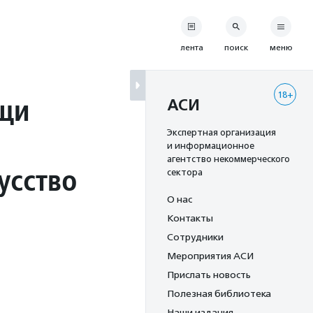
лента
поиск
меню
18+
щи
АСИ
Экспертная организация
и информационное
агентство некоммерческого
усство
сектора
О нас
Контакты
Сотрудники
Мероприятия АСИ
Прислать новость
Полезная библиотека
Наши издания