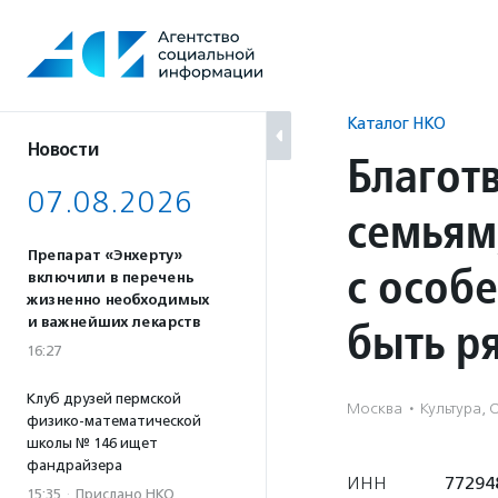
Перейти
к
содержанию
Каталог НКО
Новости
Благот
07.08.2026
семьям
Препарат «Энхерту»
с особ
включили в перечень
жизненно необходимых
быть р
и важнейших лекарств
16:27
Клуб друзей пермской
Москва
·
Культура, 
физико-математической
школы № 146 ищет
фандрайзера
ИНН
77294
15:35
·
Прислано НКО