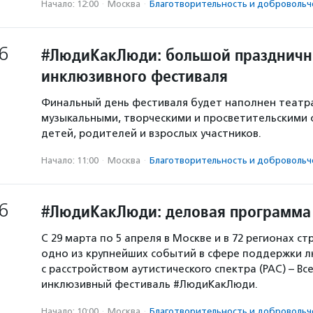
Начало: 12:00
·
Москва
·
Благотвори­тель­ность и доброволь­ч
6
#ЛюдиКакЛюди: большой праздничн
инклюзивного фестиваля
Финальный день фестиваля будет наполнен театр
музыкальными, творческими и просветительскими
детей, родителей и взрослых участников.
Начало: 11:00
·
Москва
·
Благотвори­тель­ность и доброволь­ч
6
#ЛюдиКакЛюди: деловая программа
С 29 марта по 5 апреля в Москве и в 72 регионах с
одно из крупнейших событий в сфере поддержки 
с расстройством аутистического спектра (РАС) – Вс
инклюзивный фестиваль #ЛюдиКакЛюди.
Начало: 10:00
·
Москва
·
Благотвори­тель­ность и доброволь­ч