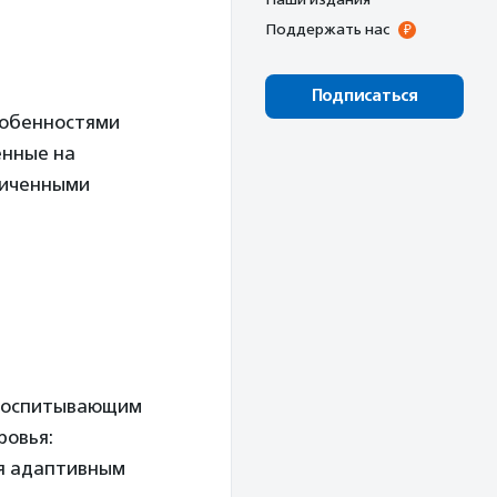
Поддержать нас
Подписаться
собенностями
енные на
ниченными
 воспитывающим
ровья:
ия адаптивным