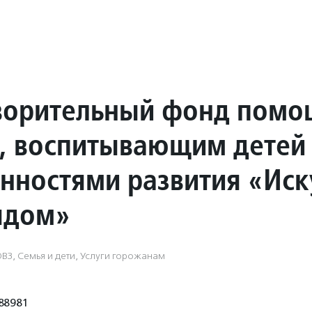
ворительный фонд помо
, воспитывающим детей
енностями развития «Иск
ядом»
ОВЗ, Семья и дети, Услуги горожанам
88981