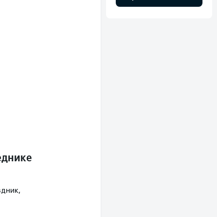
еднике
дник,