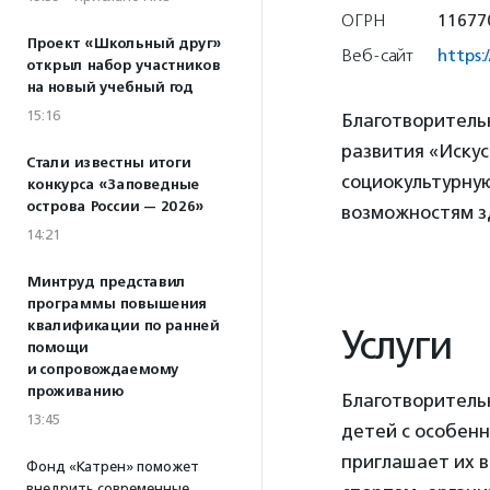
ОГРН
11677
Проект «Школьный друг»
Веб-сайт
https:
открыл набор участников
на новый учебный год
15:16
Благотворитель
развития «Иску
Стали известны итоги
социокультурну
конкурса «Заповедные
острова России — 2026»
возможностям з
14:21
Минтруд представил
программы повышения
квалификации по ранней
Услуги
помощи
и сопровождаемому
проживанию
Благотворитель
13:45
детей с особен
приглашает их в
Фонд «Катрен» поможет
внедрить современные