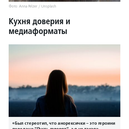
Фото: Anna Pelzer / Unsplash
Кухня доверия и
медиаформаты
«Был стереотип, что анорексички – это героини