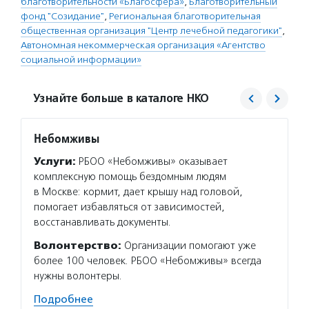
благотворительности «Благосфера»
,
Благотворительный
фонд "Созидание"
,
Региональная благотворительная
общественная организация "Центр лечебной педагогики"
,
Автономная некоммерческая организация «Агентство
социальной информации»
Узнайте больше в каталоге НКО
Небомживы
Фонд 
Услуги:
РБОО «Небомживы» оказывает
Услуг
комплексную помощь бездомным людям
гранто
в Москве: кормит, дает крышу над головой,
(в цел
помогает избавляться от зависимостей,
на ока
восстанавливать документы.
потенц
по соц
Волонтерство:
Организации помогают уже
более 100 человек. РБОО «Небомживы» всегда
Подро
нужны волонтеры.
Подробнее