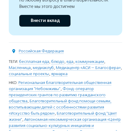
по любому вопросу в благотворительности.
Вместе мы этого достигнем
Внести вклад
Российская Федерация
ТЕГИ:
бесплатная еда
,
блюдо
,
еда
,
коммуникации
,
Масленица
,
медиаклуб
,
Медиацентр «АСИ — Благосфера»
,
социальные проекты
,
ярмарка
НКО:
Региональная благотворительная общественная
организация "Небомживы"
,
Фонд-оператор
президентских грантов по развитию гражданского
общества
,
Благотворительный фонд помощи семьям,
воспитывающим детей с особенностями развития
«Искусство быть рядом»
,
Благотворительный фонд "Цвет
жизни"
,
Автономная некоммерческая организация «Центр
развития социально-культурных инициатив и