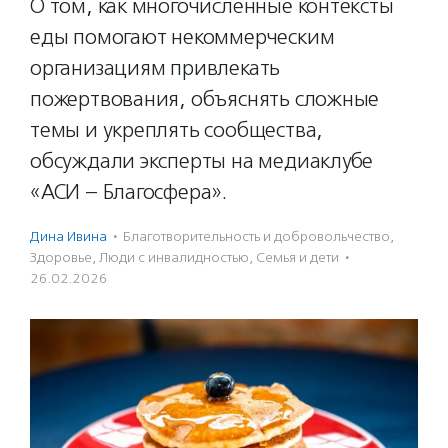
О том, как многочисленные контексты
еды помогают некоммерческим
организациям привлекать
пожертвования, объяснять сложные
темы и укреплять сообщества,
обсуждали эксперты на медиаклубе
«АСИ – Благосфера».
Дина Ивина
·
Благотвори­тель­ность и доброволь­чест­во
,
Здоровье
,
Люди с инвалидностью
,
Семья и дети
·
26.02.2026