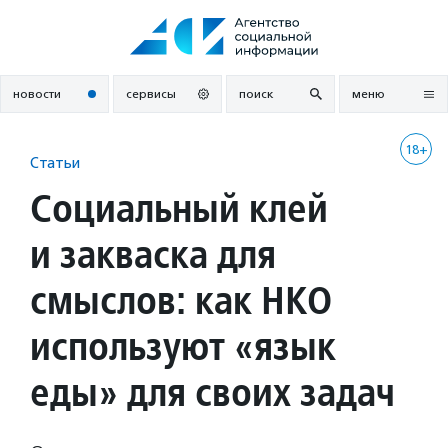
Перейти
к
содержанию
новости
сервисы
поиск
меню
18+
Статьи
Социальный клей
и закваска для
смыслов: как НКО
используют «язык
еды» для своих задач