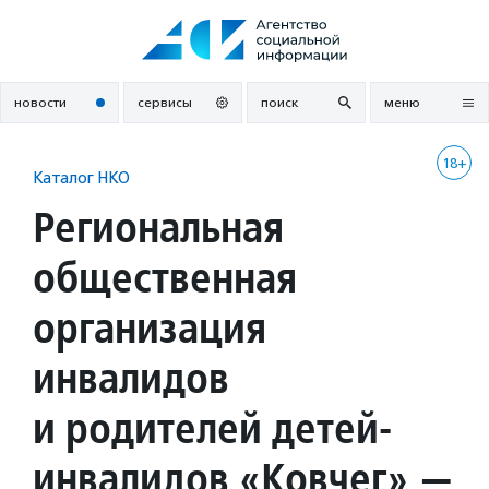
Перейти
к
содержанию
новости
сервисы
поиск
меню
18+
Каталог НКО
Региональная
общественная
организация
инвалидов
и родителей детей-
инвалидов «Ковчег» —