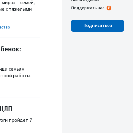
 мира» – семей,
Поддержать нас
ые с тяжелыми
Подписаться
ест­во
ебенок:
ощи семьям
естной работы.
 ЦЛП
гоги пройдет 7