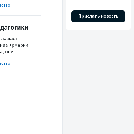
ест­во
Прислать новость
едагогики
иглашает
мние ярмарки
да, они…
ест­во