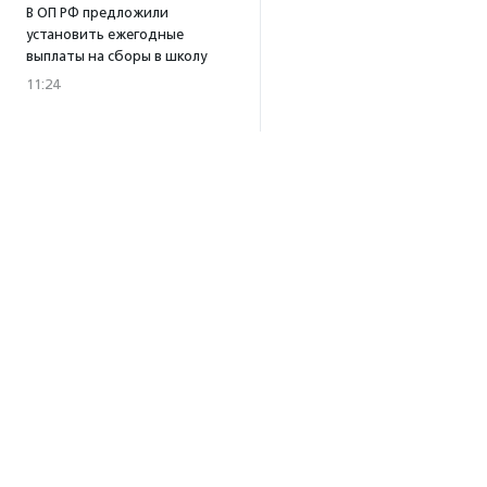
В ОП РФ предложили
установить ежегодные
выплаты на сборы в школу
11:24
Стихобиатлон «Км/вслух»
соберет семьи в Липецке
10:32
·
Прислано НКО
05.08.2026
Автовладельцы Камчатки
могут получить стикеры
о правилах добрососедства
с бурыми медведями
18:02
Для родственников
Об агентстве
пострадавших в результате
атаки беспилотников под