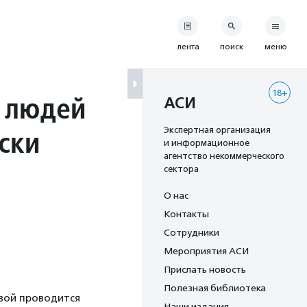
лента
поиск
меню
18+
 людей
АСИ
ски
Экспертная организация
и информационное
агентство некоммерческого
сектора
О нас
Контакты
Сотрудники
Мероприятия АСИ
Прислать новость
Полезная библиотека
евой проводится
Наши издания