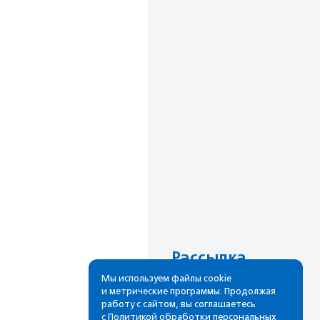
Рассылка
Мы используем файлы cookie
Cамые свежие новости,
и метрические программы. Продолжая
лучшие материалы в вашем
работу с сайтом, вы соглашаетесь
почтовом ящике
с
Политикой обработки персональных