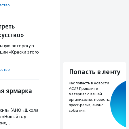
ест­во
треть
кусство»
ьную авторскую
ции «Краски этого
ест­во
Попасть в ленту
Как попасть в новости
ая ярмарка
АСИ? Пришлите
материал о вашей
организации, новость,
пресс-релиз, анонс
ухня» (АНО «Школа
события.
 «Новый год.
ких,…