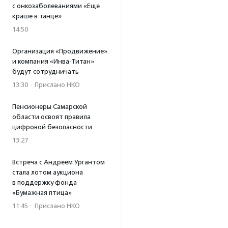
с онкозаболеваниями «Еще
краше в танце»
14:50
Организация «Продвижение»
и компания «Инва-Титан»
будут сотрудничать
13:30
·
Прислано НКО
Пенсионеры Самарской
области освоят правила
цифровой безопасности
13:27
Встреча с Андреем Ургантом
стала лотом аукциона
в поддержку фонда
«Бумажная птица»
11:45
·
Прислано НКО