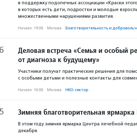
в поддержку подопечных ассоциации «Краски этого
в которых есть дети, подростки и молодые взросл
множественными нарушениями развития.
Начало: 19:00
·
Москва
·
Благотвори­тель­ность и доброволь­ч
6
Деловая встреча «Семья и особый р
от диагноза к будущему»
Участники получат практические решения для пом
с особыми детьми и полезные контакты для совм
Начало: 16:00
·
Москва
·
НКО-сектор
5
Зимняя благотворительная ярмарка
В этом году зимняя ярмарка Центра лечебной педа
декабря.