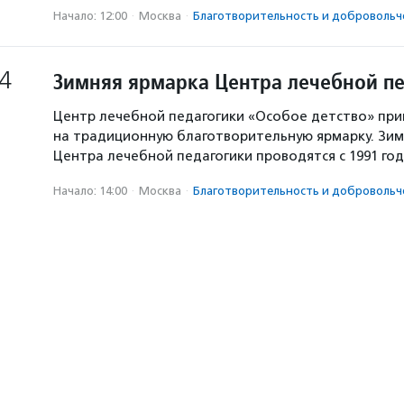
Начало: 12:00
·
Москва
·
Благотвори­тель­ность и доброволь­ч
4
Зимняя ярмарка Центра лечебной п
Центр лечебной педагогики «Особое детство» пр
на традиционную благотворительную ярмарку. Зи
Центра лечебной педагогики проводятся с 1991 го
Начало: 14:00
·
Москва
·
Благотвори­тель­ность и доброволь­ч