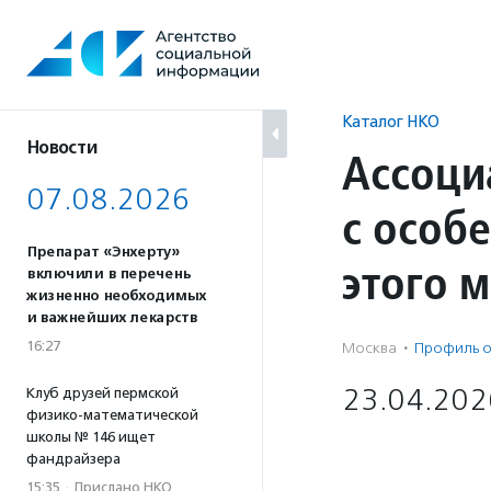
Перейти
к
содержанию
Каталог НКО
Новости
Ассоци
07.08.2026
с особ
Препарат «Энхерту»
этого 
включили в перечень
жизненно необходимых
и важнейших лекарств
16:27
Москва
·
Профиль о
23.04.202
Клуб друзей пермской
физико-математической
школы № 146 ищет
фандрайзера
15:35
·
Прислано НКО