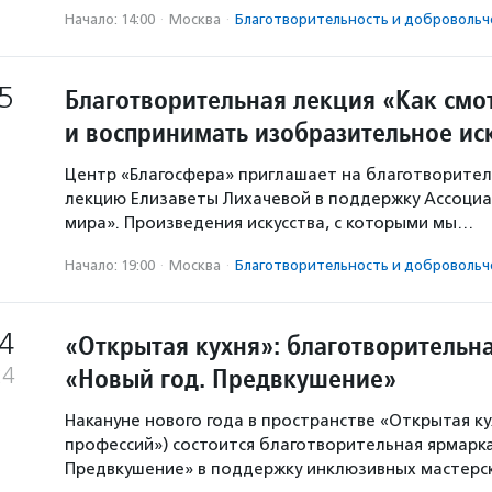
Начало: 14:00
·
Москва
·
Благотвори­тель­ность и доброволь­ч
5
Благотворительная лекция «Как смо
и воспринимать изобразительное ис
Центр «Благосфера» приглашает на благотворител
лекцию Елизаветы Лихачевой в поддержку Ассоциа
мира». Произведения искусства, с которыми мы…
Начало: 19:00
·
Москва
·
Благотвори­тель­ность и доброволь­ч
4
«Открытая кухня»: благотворительн
«Новый год. Предвкушение»
24
Накануне нового года в пространстве «Открытая к
профессий») состоится благотворительная ярмарка
Предвкушение» в поддержку инклюзивных мастерс