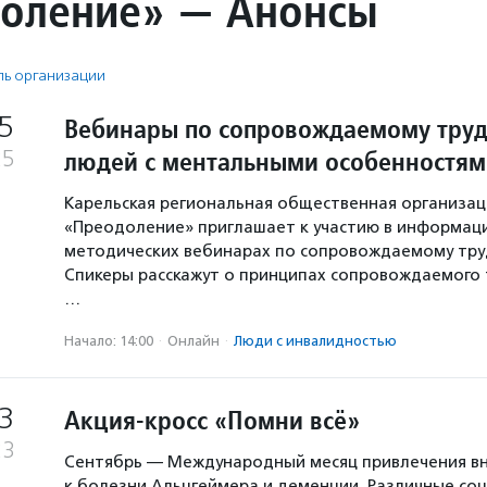
оление» — Анонсы
ь организации
5
Вебинары по сопровождаемому труд
людей с ментальными особенностям
25
Карельская региональная общественная организац
«Преодоление» приглашает к участию в информац
методических вебинарах по сопровождаемому тру
Спикеры расскажут о принципах сопровождаемого 
…
Начало: 14:00
·
Онлайн
·
Люди с инвалидностью
3
Акция-кросс «Помни всё»
23
Сентябрь — Международный месяц привлечения в
к болезни Альцгеймера и деменции. Различные со