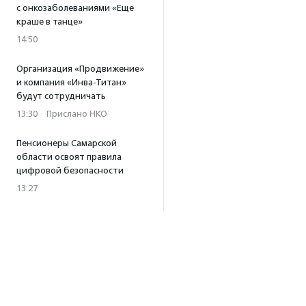
с онкозаболеваниями «Еще
краше в танце»
14:50
Организация «Продвижение»
и компания «Инва-Титан»
будут сотрудничать
13:30
·
Прислано НКО
Пенсионеры Самарской
области освоят правила
цифровой безопасности
13:27
Встреча с Андреем Ургантом
стала лотом аукциона
в поддержку фонда
«Бумажная птица»
11:45
·
Прислано НКО