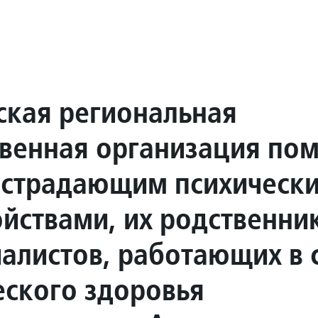
ская региональная
венная организация по
 страдающим психическ
ойствами, их родственни
иалистов, работающих в
еского здоровья