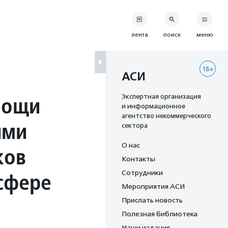
лента
поиск
меню
18+
АСИ
мощи
Экспертная организация
и информационное
агентство некоммерческого
ими
сектора
О нас
ков
Контакты
 сфере
Сотрудники
Мероприятия АСИ
Прислать новость
Полезная библиотека
Наши издания