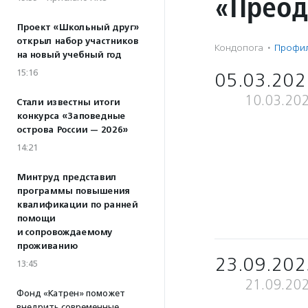
«Преод
Проект «Школьный друг»
открыл набор участников
Кондопога
·
Профил
на новый учебный год
15:16
05.03.202
10.03.20
Стали известны итоги
конкурса «Заповедные
острова России — 2026»
14:21
Минтруд представил
программы повышения
квалификации по ранней
помощи
и сопровождаемому
проживанию
23.09.202
13:45
21.09.20
Фонд «Катрен» поможет
внедрить современные