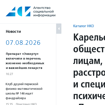
Перейти
к
содержанию
Каталог НКО
Новости
Карель
07.08.2026
общест
Препарат «Энхерту»
лицам,
включили в перечень
жизненно необходимых
расстр
и важнейших лекарств
16:27
и спец
Клуб друзей пермской
физико-математической
психич
школы № 146 ищет
фандрайзера
15:35
·
Прислано НКО