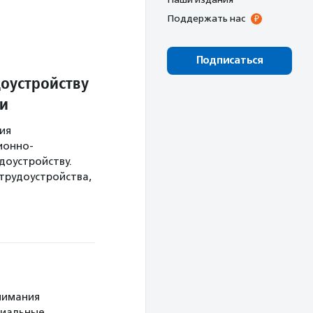
Поддержать нас
Подписаться
оустройству
и
ия
ионно-
доустройству.
трудоустройства,
нимания
циальные,