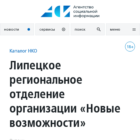
Перейти
к
содержанию
новости
сервисы
поиск
меню
18+
Каталог НКО
Липецкое
региональное
отделение
организации «Новые
возможности»