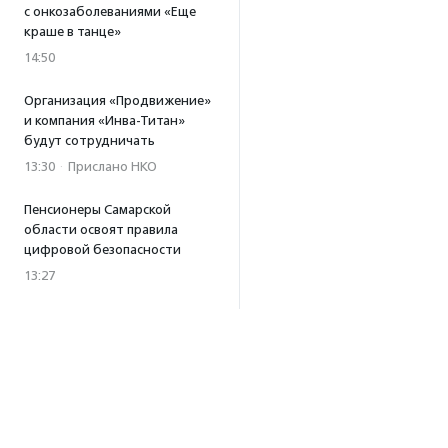
с онкозаболеваниями «Еще
краше в танце»
14:50
Организация «Продвижение»
и компания «Инва-Титан»
будут сотрудничать
13:30
·
Прислано НКО
Пенсионеры Самарской
области освоят правила
цифровой безопасности
13:27
Встреча с Андреем Ургантом
стала лотом аукциона
в поддержку фонда
«Бумажная птица»
11:45
·
Прислано НКО