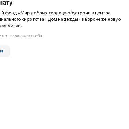
нату
ый фонд «Мир добрых сердец» обустроил в центре
циального сиротства «Дом надежды» в Воронеже новую
для детей.
2019
·
Воронежская обл.
ии