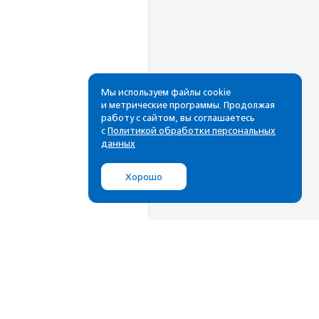
Мы используем файлы cookie
и метрические программы. Продолжая
работу с сайтом, вы соглашаетесь
Рассылка
с
Политикой обработки персональных
данных
Cамые свежие новости,
лучшие материалы в вашем
Хорошо
почтовом ящике
Подписаться