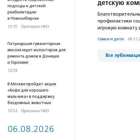
детскую ком
подходы к детской
реабилитации
Благотворительн
в Новосибирске
профилактики со
13:15
·
Прислано НКО
игровую комнату 
Семья и дети
·
06.11.
Патриаршая гуманитарная
миссия ищет волонтеров для
Все публикац
ремонта домов в Донецке
и Горловке
12:59
В Москве пройдет акция
«Кофе для хорошего
мальчика» в поддержку
бездомных животных
10:52
·
Прислано НКО
06.08.2026