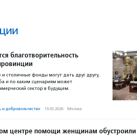
ции
тся благотворительность
 провинции
 и столичные фонды могут дать друг другу,
ба и по каким сценариям может
ммерческий сектор в будущем.
ь и доброволь­чест­во
·
19.03.2026
·
Москва
ом центре помощи женщинам обустроили