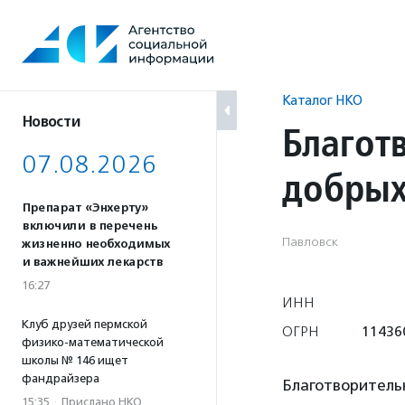
Перейти
к
содержанию
Каталог НКО
Новости
Благот
07.08.2026
добрых
Препарат «Энхерту»
включили в перечень
Павловск
жизненно необходимых
и важнейших лекарств
16:27
ИНН
Клуб друзей пермской
ОГРН
11436
физико-математической
школы № 146 ищет
фандрайзера
Благотворитель
15:35
·
Прислано НКО