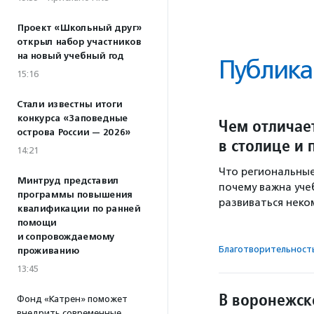
Проект «Школьный друг»
открыл набор участников
на новый учебный год
Публика
15:16
Стали известны итоги
конкурса «Заповедные
Чем отличае
острова России — 2026»
в столице и
14:21
Что региональные
Минтруд представил
почему важна уче
программы повышения
развиваться неко
квалификации по ранней
помощи
и сопровождаемому
Благотвори­тель­ност
проживанию
13:45
В воронежск
Фонд «Катрен» поможет
внедрить современные