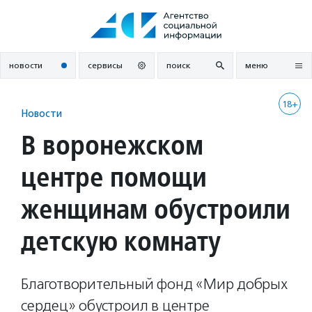
Перейти
к
содержанию
новости
сервисы
поиск
меню
18+
Новости
В воронежском
центре помощи
женщинам обустроили
детскую комнату
Благотворительный фонд «Мир добрых
сердец» обустроил в центре