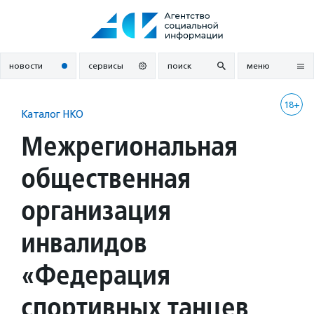
Перейти
к
содержанию
новости
сервисы
поиск
меню
18+
Каталог НКО
Межрегиональная
общественная
организация
инвалидов
«Федерация
спортивных танцев