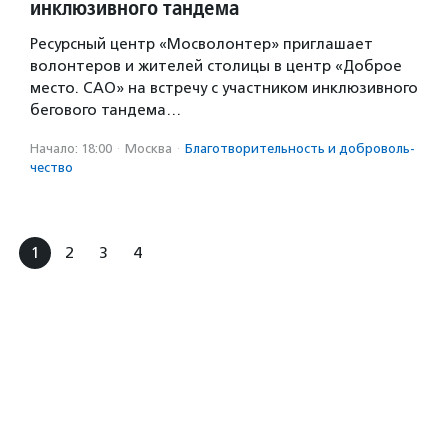
инклюзивного тандема
Ресурсный центр «Мосволонтер» приглашает
волонтеров и жителей столицы в центр «Доброе
место. САО» на встречу с участником инклюзивного
бегового тандема…
Начало: 18:00
·
Москва
·
Благотвори­тель­ность и доброволь­
чест­во
1
2
3
4