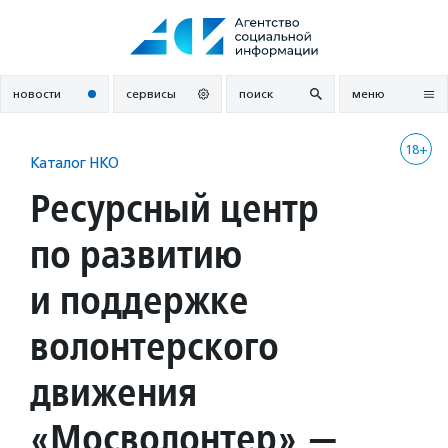
Перейти
к
содержанию
новости
сервисы
поиск
меню
18+
Каталог НКО
Ресурсный центр
по развитию
и поддержке
волонтерского
движения
«Мосволонтер» —