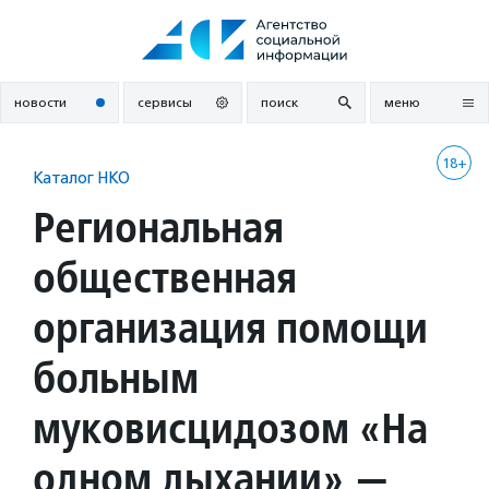
Перейти
к
содержанию
новости
сервисы
поиск
меню
18+
Каталог НКО
Региональная
общественная
организация помощи
больным
муковисцидозом «На
одном дыхании» —