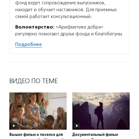
фонд ведет сопровождение выпускников,
правоо
находит и обучает наставников. Для приемных
людям,
семей работает консультационный…
пережи
к норм
Волонтерство:
«Арифметике добра»
регулярно помогают друзья фонда и благобегуны.
Подро
Подробнее
ВИДЕО ПО ТЕМЕ
Вышел фильм о поселке для
Документальный фильм