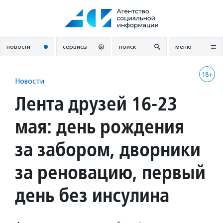
Перейти
к
содержанию
новости
сервисы
поиск
меню
18+
Новости
Лента друзей 16-23
мая: день рождения
за забором, дворники
за реновацию, первый
день без инсулина