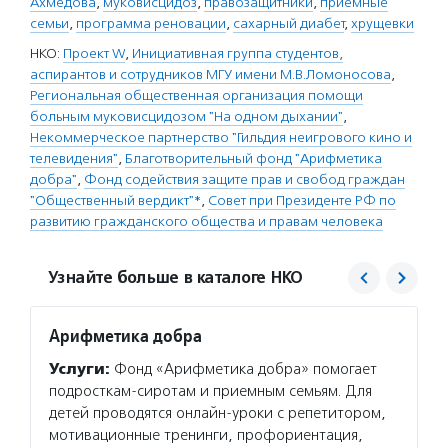
Ахмедова
,
муковисцидоз
,
правозащитники
,
приемные
семьи
,
программа реновации
,
сахарный диабет
,
хрущевки
НКО:
Проект W
,
Инициативная группа студентов,
аспирантов и сотрудников МГУ имени М.В.Ломоносова
,
Региональная общественная организация помощи
больным муковисцидозом "На одном дыхании"
,
Некоммерческое партнерство "Гильдия неигрового кино и
телевидения"
,
Благотворительный фонд "Арифметика
добра"
,
Фонд содействия защите прав и свобод граждан
"Общественный вердикт"*
,
Совет при Президенте РФ по
развитию гражданского общества и правам человека
Узнайте больше в каталоге НКО
Арифметика добра
Общес
Услуги:
Фонд «Арифметика добра» помогает
Услуг
подросткам-сиротам и приемным семьям. Для
оказы
детей проводятся онлайн-уроки с репетитором,
поддер
мотивационные тренинги, профориентация,
и орга