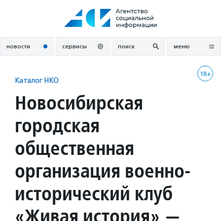
Перейти
к
содержанию
новости
сервисы
поиск
меню
18+
Каталог НКО
Новосибирская
городская
общественная
организация военно-
исторический клуб
«Живая история» —