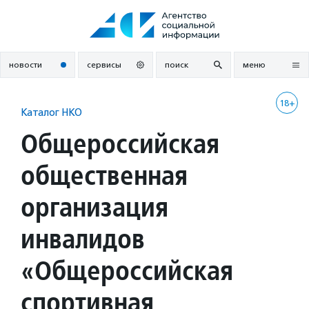
Перейти
к
содержанию
новости
сервисы
поиск
меню
18+
Каталог НКО
Общероссийская
общественная
организация
инвалидов
«Общероссийская
спортивная