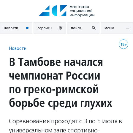
Перейти
к
содержанию
новости
сервисы
поиск
меню
18+
Новости
В Тамбове начался
чемпионат России
по греко-римской
борьбе среди глухих
Соревнования проходят с 3 по 5 июля в
универсальном зале спортивно-