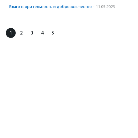
Благотвори­тель­ность и доброволь­чест­во
·
11.09.2023
1
2
3
4
5