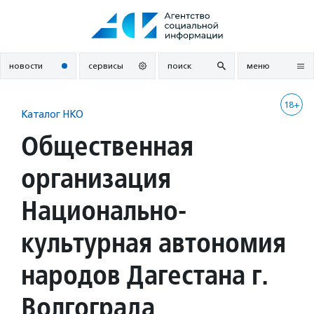
Перейти
к
содержанию
новости
сервисы
поиск
меню
18+
Каталог НКО
Общественная
организация
Национально-
культурная автономия
народов Дагестана г.
Волгограда