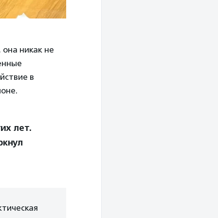
 она никак не
енные
йствие в
йоне.
их лет.
ркнул
ктическая