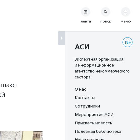
лента
поиск
меню
18+
АСИ
Экспертная организация
и информационное
агентство некоммерческого
сектора
лашают
О нас
ой
Контакты
Сотрудники
Мероприятия АСИ
Прислать новость
Полезная библиотека
Наши издания