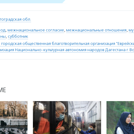
гоградская обл.
род
,
межнациональное согласие
,
межнациональные отношения
,
му
ины
,
субботник
 городская общественная благотворительная организация "Еврейс
изация Национально-культурная автономия народов Дагестана г. Во
МЕ