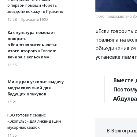
о первой помощи «Гореть
звездой» покажут в Пушкино
Фото предоставлено В
13:58
·
Прислано НКО
«Если говорить 
Как культура помогает
говорить
повлияла на во
о благотворительности:
объединения оч
итоги второго «Теплого
установке памят
вечера с Кольским»
13:55
Вместе 
Минздрав ускорит выдачу
медзаключений для
Поэтому
будущих опекунов
Абдулва
13:21
РЭО готовит сервис
«Экопульс» для ликвидации
мусорных свалок
В Волгоград
11:55