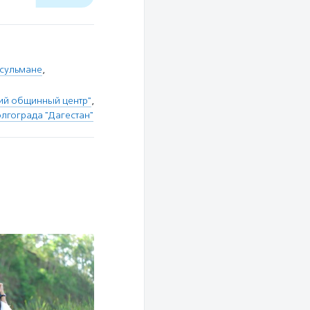
сульмане
,
кий общинный центр"
,
лгограда "Дагестан"