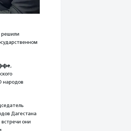
й решили
государственном
ффе
,
ского
О народов
дседатель
одов Дагестана
е встречи они
и.