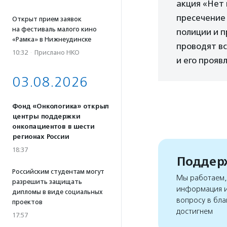
акция «Нет
пресечение
Открыт прием заявок
на фестиваль малого кино
полиции и 
«Рамка» в Нижнеудинске
проводят вс
10:32
·
Прислано НКО
и его прояв
03.08.2026
Фонд «Онкологика» открыл
центры поддержки
онкопациентов в шести
регионах России
18:37
Поддерж
Российским студентам могут
Мы работаем, 
разрешить защищать
информация и
дипломы в виде социальных
вопросу в бла
проектов
достигнем
17:57