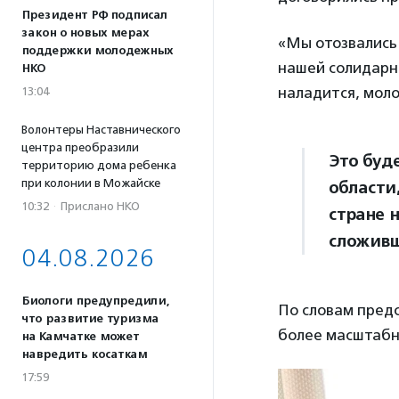
Президент РФ подписал
закон о новых мерах
«Мы отозвались
поддержки молодежных
нашей солидарно
НКО
наладится, моло
13:04
Волонтеры Наставнического
центра преобразили
Это буд
территорию дома ребенка
при колонии в Можайске
области,
10:32
·
Прислано НКО
стране 
сложивш
04.08.2026
Биологи предупредили,
По словам предс
что развитие туризма
более масштабн
на Камчатке может
навредить косаткам
17:59