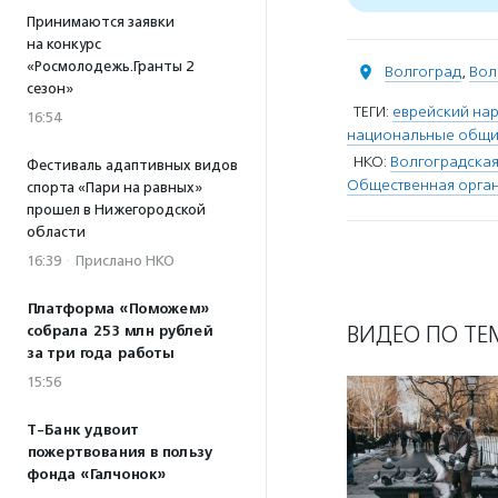
Принимаются заявки
на конкурс
«Росмолодежь.Гранты 2
Волгоград
,
Вол
сезон»
ТЕГИ:
еврейский на
16:54
национальные общ
НКО:
Волгоградская
Фестиваль адаптивных видов
Общественная орган
спорта «Пари на равных»
прошел в Нижегородской
области
16:39
·
Прислано НКО
Платформа «Поможем»
ВИДЕО ПО ТЕ
собрала 253 млн рублей
за три года работы
15:56
Т-Банк удвоит
пожертвования в пользу
фонда «Галчонок»