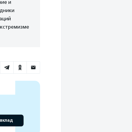
ние и
удники
аций
 экстремизме
 вклад