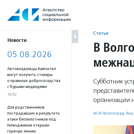
Перейти
к
содержанию
Статьи
Новости
В Волг
05.08.2026
межнац
Автовладельцы Камчатки
могут получить стикеры
Субботник уст
о правилах добрососедства
с бурыми медведями
представител
18:02
организации н
Для родственников
АСИ-Волгоград
,
Яна
пострадавших в результате
атаки беспилотников под
Геленджиком открыли
горячую линию