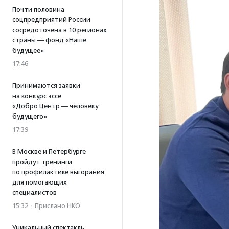
Почти половина
соцпредприятий России
сосредоточена в 10 регионах
страны — фонд «Наше
будущее»
17:46
Принимаются заявки
на конкурс эссе
«Добро.Центр — человеку
будущего»
17:39
В Москве и Петербурге
пройдут тренинги
по профилактике выгорания
для помогающих
специалистов
15:32
·
Прислано НКО
Уникальный спектакль