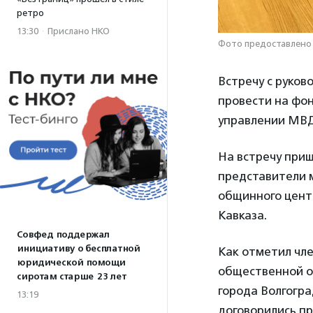
ретро
13:30
·
Прислано НКО
Фото предоставлено
Встречу с руко
провести на фон
управлении МВД
На встречу приш
представители 
общинного цен
Кавказа.
Совфед поддержал
инициативу о бесплатной
Как отметил чл
юридической помощи
общественной о
сиротам старше 23 лет
города Волгогр
13:19
договорились пр