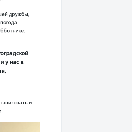
шей дружбы,
 погода
убботнике.
гоградской
и у нас в
я,
рганизовать и
.