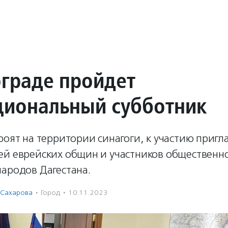
ограде пройдет
иональный субботник
роят на территории синагоги, к участию приг
ей еврейских общин и участников общественн
ародов Дагестана.
 Сахарова
·
Город
·
10.11.2023