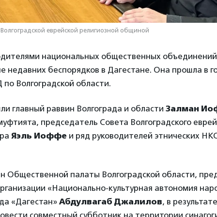
 Волгоградской еврейской религиозной общиной
водителями национальных общественных объединени
е недавних беспорядков в Дагестане. Она прошла в 
 по Волгоградской области.
ли главный раввин Волгограда и области
Залман Ио
муфтията, председатель Совета Волгоградского еврей
тра
Яэль Иоффе
и ряд руководителей этнических НК
ен Общественной палаты Волгоградской области, пре
рганизации «Национально-культурная автономия нар
ада «Дагестан»
Абдулвагаб Джалилов
, в результат
овести совместный субботник на территории синагог