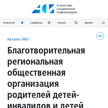
Перейти
к
содержанию
новости
сервисы
поиск
меню
18+
Каталог НКО
Благотворительная
региональная
общественная
организация
родителей детей-
инвалидов и детей