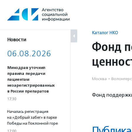
Перейти
к
содержанию
Каталог НКО
Новости
Фонд п
06.08.2026
ценнос
Минздрав уточнил
правила передачи
Москва
·
Волонтерст
пациентам
незарегистрированных
в России препаратов
Фонд поддержки
17:30
Началась регистрация
на «Добрый забег» в парке
Победы на Поклонной горе
Публика
17:00