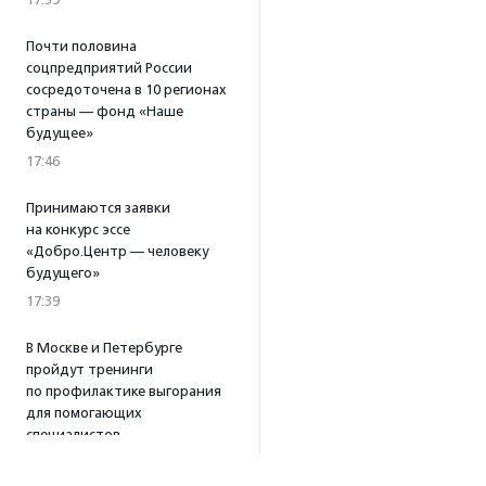
Почти половина
соцпредприятий России
сосредоточена в 10 регионах
страны — фонд «Наше
будущее»
17:46
Принимаются заявки
на конкурс эссе
«Добро.Центр — человеку
будущего»
17:39
В Москве и Петербурге
пройдут тренинги
по профилактике выгорания
для помогающих
специалистов
15:32
·
Прислано НКО