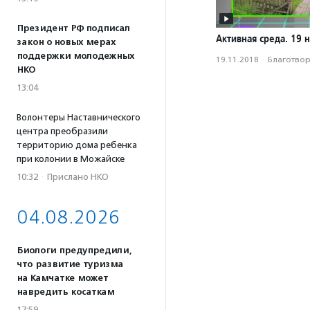
Президент РФ подписал
Активная среда. 19 
закон о новых мерах
поддержки молодежных
19.11.2018
·
Благотвори
НКО
13:04
Волонтеры Наставнического
центра преобразили
территорию дома ребенка
при колонии в Можайске
10:32
·
Прислано НКО
04.08.2026
Биологи предупредили,
что развитие туризма
на Камчатке может
навредить косаткам
17:59