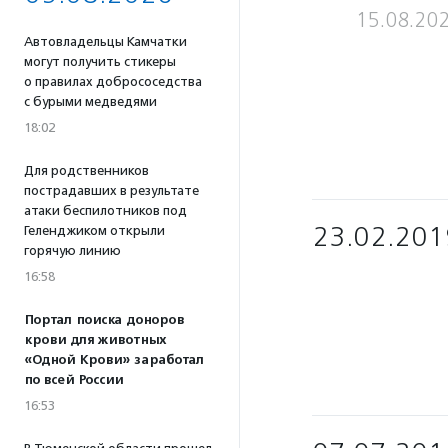
15.08.20
Автовладельцы Камчатки
могут получить стикеры
о правилах добрососедства
с бурыми медведями
18:02
Для родственников
пострадавших в результате
атаки беспилотников под
23.02.201
Геленджиком открыли
горячую линию
16:58
Портал поиска доноров
крови для животных
«Одной Крови» заработал
по всей России
16:53