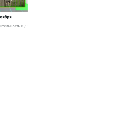
ноября
­тель­ность и доброволь­чест­во