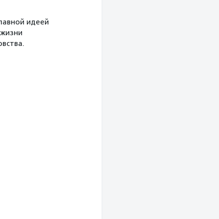
главной идеей
 жизни
вства.