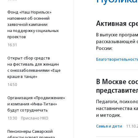
Фонд «Наш Норильск»
напомнил об осенней
Активная сре
заявочной кампании
на поддержку социальных
В выпуске програ
проектов
рассказывающей о
16:31
России:
Открыт сбор средств
Благотвори­тель­ност
на фестиваль для женщин
с онкозаболеваниями «Еще
краше в танце»
В Москве сос
14:50
представите
Организация «Продвижение»
Педагоги, психол
и компания «Инва-Титан»
наставничества к
будут сотрудничать
и методик.
13:30
·
Прислано НКО
Семья и дети
·
11.10.
Пенсионеры Самарской
области освоят правила