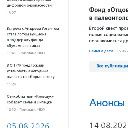
цифровой безопасности
Фонд «Отцов
13:27
в палеонтол
Второй квест про
Встреча с Андреем Ургантом
стала лотом аукциона
новые социальные
в поддержку фонда
познакомиться дру
«Бумажная птица»
Семья и дети
·
15.06.
11:45
·
Прислано НКО
В ОП РФ предложили
Все публикац
установить ежегодные
выплаты на сборы в школу
11:24
Стихобиатлон «Км/вслух»
Анонсы
соберет семьи в Липецке
10:32
·
Прислано НКО
14.08.202
05.08.2026