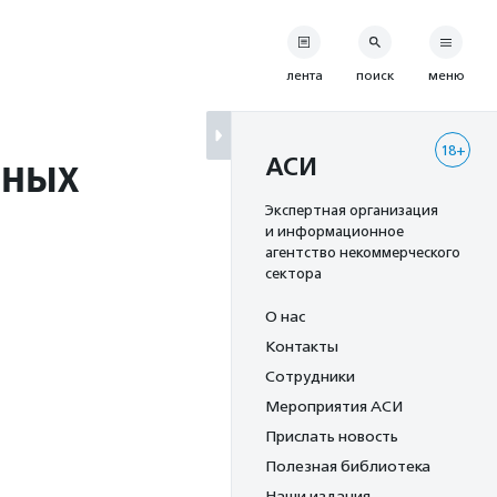
лента
поиск
меню
18+
йных
АСИ
Экспертная организация
и информационное
агентство некоммерческого
сектора
О нас
Контакты
Сотрудники
Мероприятия АСИ
Прислать новость
Полезная библиотека
Наши издания