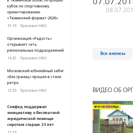
07.07.201
В Тюменской области прошел
кубок по спортивному
08.07.20
ориентированию
«Тюменский формат-2026»
15:19
·
Прислано НКО
Организация «Радость»
открывает сеть
региональных подразделений
Все анонсы
14:25
·
Прислано НКО
Московский юбилейный забег
«Без границ» прошел в стиле
ретро
ВИДЕО ОБ ОР
13:30
·
Прислано НКО
Совфед поддержал
инициативу о бесплатной
юридической помощи
сиротам старше 23 лет
13:19