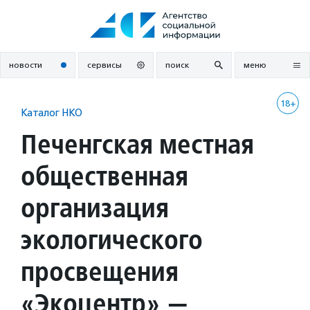
Перейти
к
содержанию
новости
сервисы
поиск
меню
18+
Каталог НКО
Печенгская местная
общественная
организация
экологического
просвещения
«Экоцентр» —