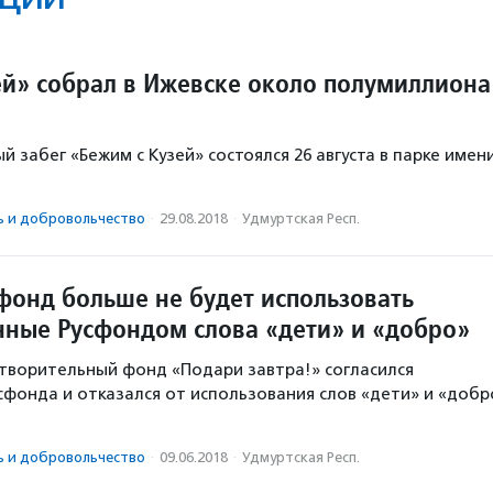
зей» собрал в Ижевске около полумиллиона
 забег «Бежим с Кузей» состоялся 26 августа в парке имен
.
ь и доброволь­чест­во
·
29.08.2018
·
Удмуртская Респ.
фонд больше не будет использовать
нные Русфондом слова «дети» и «добро»
творительный фонд «Подари завтра!» согласился
сфонда и отказался от использования слов «дети» и «добр
ь и доброволь­чест­во
·
09.06.2018
·
Удмуртская Респ.