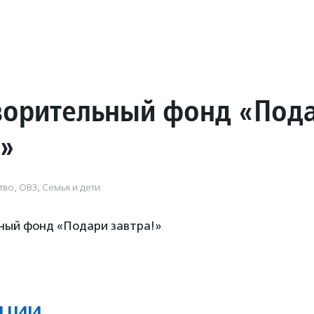
ворительный фонд «Под
!»
во, ОВЗ, Семья и дети
ный фонд «Подари завтра!»
ции