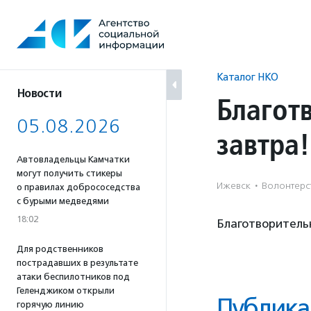
Перейти
к
содержанию
Каталог НКО
Новости
Благот
05.08.2026
завтра
Автовладельцы Камчатки
могут получить стикеры
Ижевск
·
Волонтерст
о правилах добрососедства
с бурыми медведями
18:02
Благотворитель
Для родственников
пострадавших в результате
атаки беспилотников под
Геленджиком открыли
Публика
горячую линию