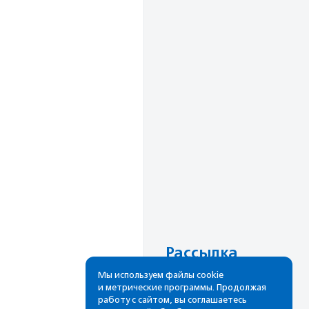
Рассылка
Мы используем файлы cookie
Cамые свежие новости,
и метрические программы. Продолжая
лучшие материалы в вашем
работу с сайтом, вы соглашаетесь
почтовом ящике