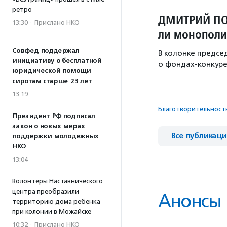
ретро
ДМИТРИЙ ПО
13:30
·
Прислано НКО
ли монополи
Совфед поддержал
В колонке предс
инициативу о бесплатной
о фондах-конкуре
юридической помощи
сиротам старше 23 лет
13:19
Благотвори­тель­ност
Президент РФ подписал
закон о новых мерах
Все публикац
поддержки молодежных
НКО
13:04
Волонтеры Наставнического
центра преобразили
Анонсы
территорию дома ребенка
при колонии в Можайске
10:32
·
Прислано НКО