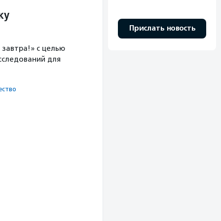
ку
Прислать новость
завтра!» с целью
сследований для
ест­во