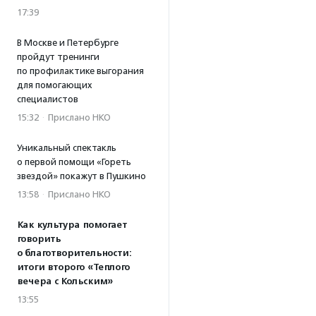
17:39
В Москве и Петербурге
пройдут тренинги
по профилактике выгорания
для помогающих
специалистов
15:32
·
Прислано НКО
Уникальный спектакль
о первой помощи «Гореть
звездой» покажут в Пушкино
13:58
·
Прислано НКО
Как культура помогает
говорить
о благотворительности:
итоги второго «Теплого
вечера с Кольским»
13:55