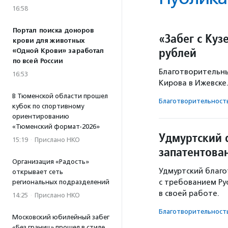
16:58
Портал поиска доноров
«Забег с Ку
крови для животных
рублей
«Одной Крови» заработал
по всей России
Благотворительный
16:53
Кирова в Ижевске
В Тюменской области прошел
Благотвори­тель­ност
кубок по спортивному
ориентированию
«Тюменский формат-2026»
Удмуртский 
15:19
·
Прислано НКО
запатентова
Организация «Радость»
Удмуртский благо
открывает сеть
с требованием Ру
региональных подразделений
в своей работе.
14:25
·
Прислано НКО
Благотвори­тель­ност
Московский юбилейный забег
«Без границ» прошел в стиле