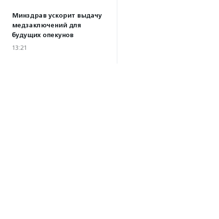
Минздрав ускорит выдачу
медзаключений для
будущих опекунов
13:21
РЭО готовит сервис
«Экопульс» для ликвидации
мусорных свалок
11:55
Открыт прием заявок
на фестиваль малого кино
«Рамка» в Нижнеудинске
10:32
·
Прислано НКО
03.08.2026
Фонд «Онкологика» открыл
Об агентстве
центры поддержки