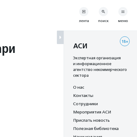
лента
поиск
меню
18+
ари
АСИ
Экспертная организация
и информационное
агентство некоммерческого
сектора
О нас
Контакты
Сотрудники
Мероприятия АСИ
Прислать новость
Полезная библиотека
Наши издания