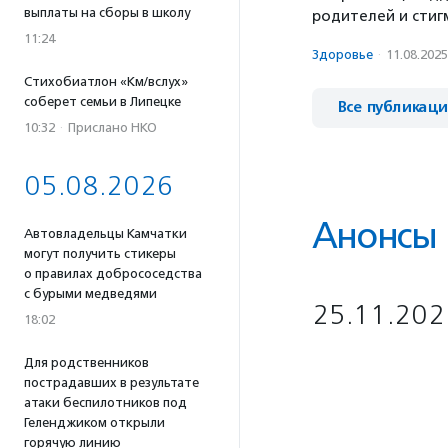
выплаты на сборы в школу
родителей и стигм
11:24
Здоровье
·
11.08.2025
Стихобиатлон «Км/вслух»
соберет семьи в Липецке
Все публикац
10:32
·
Прислано НКО
05.08.2026
Анонсы
Автовладельцы Камчатки
могут получить стикеры
о правилах добрососедства
с бурыми медведями
25.11.202
18:02
Для родственников
пострадавших в результате
атаки беспилотников под
Геленджиком открыли
горячую линию