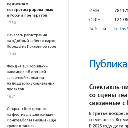
пациентам
незарегистрированных
ИНН
78117
в России препаратов
ОГРН
12178
17:30
Веб-сайт
https
Началась регистрация
на «Добрый забег» в парке
Победы на Поклонной горе
17:00
Публика
Фонд «Наш Норильск»
напомнил об осенней
заявочной кампании
на поддержку социальных
Спектакль-ли
проектов
со сцены те
16:31
связанные с
Открыт сбор средств
В третье воскрес
на фестиваль для женщин
отмечается Всеми
с онкозаболеваниями «Еще
В 2026 году дата 
краше в танце»