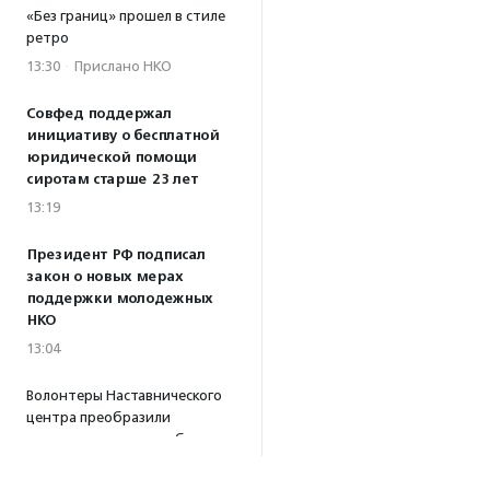
«Без границ» прошел в стиле
ретро
13:30
·
Прислано НКО
Совфед поддержал
инициативу о бесплатной
юридической помощи
сиротам старше 23 лет
13:19
Президент РФ подписал
закон о новых мерах
поддержки молодежных
НКО
13:04
Волонтеры Наставнического
центра преобразили
территорию дома ребенка
при колонии в Можайске
10:32
·
Прислано НКО