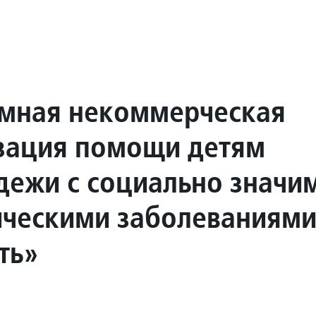
мная некоммерческая
зация помощи детям
дежи с социально знач
ическими заболеваниями
ть»