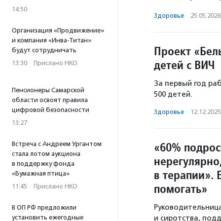
14:50
Здоровье
·
25.05.2026
Организация «Продвижение»
и компания «Инва-Титан»
Проект «Бел
будут сотрудничать
детей с ВИЧ
13:30
·
Прислано НКО
За первый год р
Пенсионеры Самарской
500 детей.
области освоят правила
цифровой безопасности
Здоровье
·
12.12.2025
13:27
«60% подрос
Встреча с Андреем Ургантом
стала лотом аукциона
нерегулярно,
в поддержку фонда
в терапии».
«Бумажная птица»
помогать»
11:45
·
Прислано НКО
Руководительница
В ОП РФ предложили
установить ежегодные
и сиротства, под