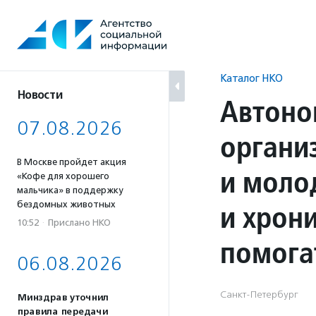
Перейти
к
содержанию
Каталог НКО
Новости
Автоно
07.08.2026
органи
В Москве пройдет акция
и моло
«Кофе для хорошего
мальчика» в поддержку
и хрон
бездомных животных
10:52
·
Прислано НКО
помога
06.08.2026
Санкт-Петербург
Минздрав уточнил
правила передачи