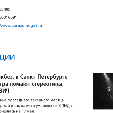
55485
00016081
://www.porapomogat.ru
ции
кбез: в Санкт-Петербурге
атра ломают стереотипы,
 ВИЧ
енье последнего весеннего месяца
рный день памяти умерших от СПИДа.
пришлась на 17 мая.