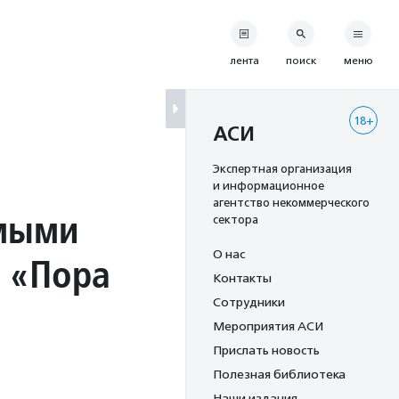
лента
поиск
меню
18+
АСИ
Экспертная организация
и информационное
агентство некоммерческого
имыми
сектора
О нас
 «Пора
Контакты
Сотрудники
Мероприятия АСИ
Прислать новость
Полезная библиотека
Наши издания