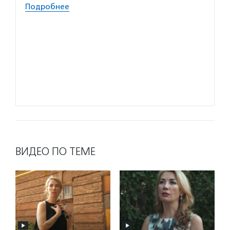
Подробнее
позити
Волон
настав
и соци
в труд
програ
Подро
ВИДЕО ПО ТЕМЕ