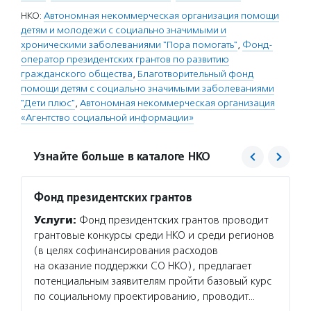
НКО:
Автономная некоммерческая организация помощи
детям и молодежи с социально значимыми и
хроническими заболеваниями "Пора помогать"
,
Фонд-
оператор президентских грантов по развитию
гражданского общества
,
Благотворительный фонд
помощи детям с социально значимыми заболеваниями
"Дети плюс"
,
Автономная некоммерческая организация
«Агентство социальной информации»
Узнайте больше в каталоге НКО
Фонд президентских грантов
Благо
с соц
Услуги:
Фонд президентских грантов проводит
«Дети
грантовые конкурсы среди НКО и среди регионов
Услуг
(в целях софинансирования расходов
социал
на оказание поддержки СО НКО), предлагает
и подр
потенциальным заявителям пройти базовый курс
семейн
по социальному проектированию, проводит…
реализ