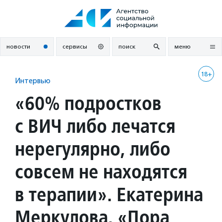
Перейти
к
содержанию
новости
сервисы
поиск
меню
18+
Интервью
«60% подростков
с ВИЧ либо лечатся
нерегулярно, либо
совсем не находятся
в терапии». Екатерина
Меркулова, «Пора