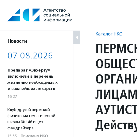
Перейти
к
содержанию
Каталог НКО
Новости
ПЕРМС
07.08.2026
ОБЩЕС
Препарат «Энхерту»
ОРГАН
включили в перечень
жизненно необходимых
ЛИЦАМ
и важнейших лекарств
16:27
АУТИС
Клуб друзей пермской
физико-математической
Действ
школы № 146 ищет
фандрайзера
15:35
·
Прислано НКО