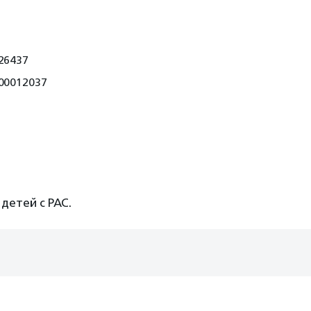
26437
00012037
детей с РАС.