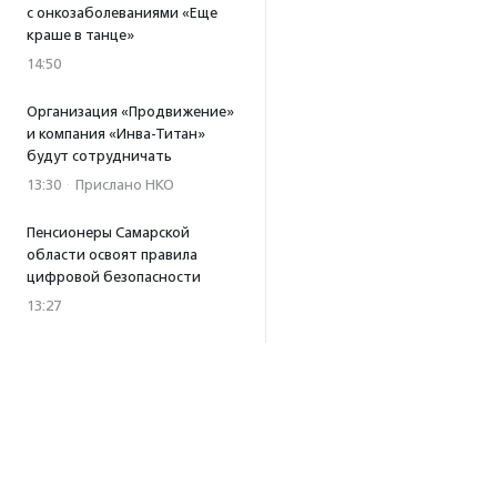
с онкозаболеваниями «Еще
краше в танце»
14:50
Организация «Продвижение»
и компания «Инва-Титан»
будут сотрудничать
13:30
·
Прислано НКО
Пенсионеры Самарской
области освоят правила
цифровой безопасности
13:27
Встреча с Андреем Ургантом
стала лотом аукциона
в поддержку фонда
«Бумажная птица»
11:45
·
Прислано НКО