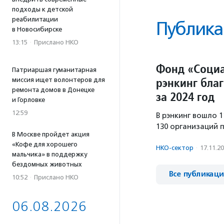
подходы к детской
реабилитации
Публика
в Новосибирске
13:15
·
Прислано НКО
Фонд «Социа
Патриаршая гуманитарная
рэнкинг бла
миссия ищет волонтеров для
ремонта домов в Донецке
за 2024 год
и Горловке
12:59
В рэнкинг вошло 1
130 организаций п
В Москве пройдет акция
«Кофе для хорошего
НКО-сектор
·
17.11.2
мальчика» в поддержку
бездомных животных
Все публикац
10:52
·
Прислано НКО
06.08.2026