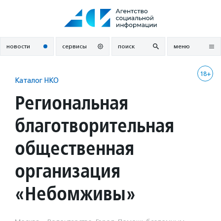
Перейти
к
содержанию
новости
сервисы
поиск
меню
18+
Каталог НКО
Региональная
благотворительная
общественная
организация
«Небомживы»