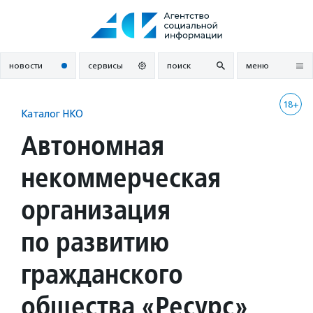
Перейти
к
содержанию
новости
сервисы
поиск
меню
18+
Каталог НКО
Автономная
некоммерческая
организация
по развитию
гражданского
общества «Ресурс»