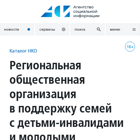
Перейти
к
содержанию
новости
сервисы
поиск
меню
18+
Каталог НКО
Региональная
общественная
организация
в поддержку семей
с детьми-инвалидами
и молодыми