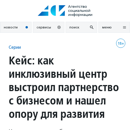
Перейти
к
содержанию
новости
сервисы
поиск
меню
18+
Серии
Кейс: как
инклюзивный центр
выстроил партнерство
с бизнесом и нашел
опору для развития