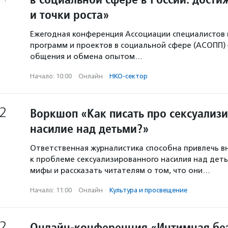
и точки роста»
Ежегодная конференция Ассоциации специалистов 
программ и проектов в социальной сфере (АСОПП)
общения и обмена опытом…
Начало: 10:00
·
Онлайн
·
НКО-сектор
2
Воркшоп «Как писать про сексуализ
насилие над детьми?»
Ответственная журналистика способна привлечь в
к проблеме сексуализированного насилия над деть
мифы и рассказать читателям о том, что они…
Начало: 11:00
·
Онлайн
·
Культура и просвещение
2
Онлайн-конференция «Интимная без