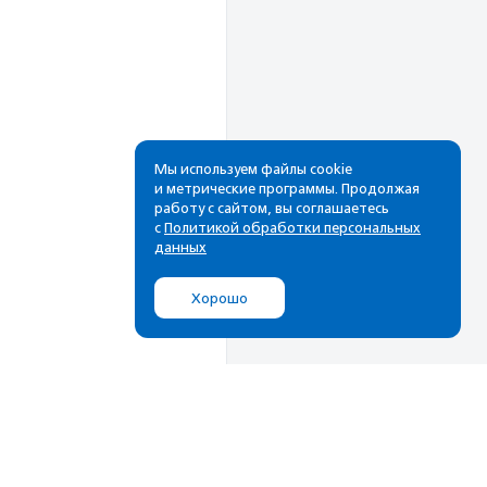
Мы используем файлы cookie
и метрические программы. Продолжая
работу с сайтом, вы соглашаетесь
Рассылка
с
Политикой обработки персональных
данных
Cамые свежие новости,
лучшие материалы в вашем
Хорошо
почтовом ящике
Подписаться