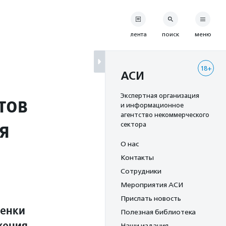
лента
поиск
меню
18+
АСИ
тов
Экспертная организация
и информационное
агентство некоммерческого
я
сектора
О нас
Контакты
Сотрудники
Мероприятия АСИ
Прислать новость
ценки
Полезная библиотека
жения
Наши издания