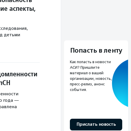
ие аспекты,
сследования,
ад детьми
Попасть в ленту
Как попасть в новости
АСИ? Пришлите
домленности
материал о вашей
организации, новость,
опСН
пресс-релиз, анонс
события.
ленности
о года —
равлена
Прислать новость