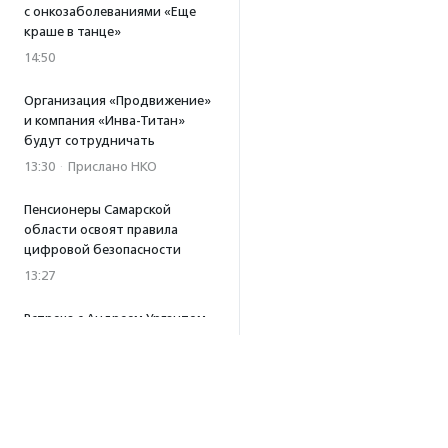
с онкозаболеваниями «Еще
краше в танце»
14:50
Организация «Продвижение»
и компания «Инва-Титан»
будут сотрудничать
13:30
·
Прислано НКО
Пенсионеры Самарской
области освоят правила
цифровой безопасности
13:27
Встреча с Андреем Ургантом
стала лотом аукциона
в поддержку фонда
«Бумажная птица»
11:45
·
Прислано НКО