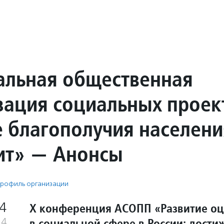
альная общественная
зация социальных проек
е благополучия населени
ит» — Анонсы
рофиль организации
4
X конференция АСОПП «Развитие о
в социальной сфере в России: дости
24