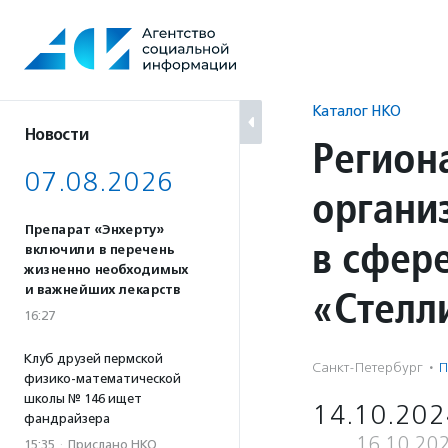
Перейти
к
содержанию
Каталог НКО
Новости
Регион
07.08.2026
органи
Препарат «Энхерту»
в сфер
включили в перечень
жизненно необходимых
«Стелл
и важнейших лекарств
16:27
Клуб друзей пермской
Санкт-Петербург
·
П
физико-математической
школы № 146 ищет
14.10.202
фандрайзера
16.10.20
15:35
·
Прислано НКО