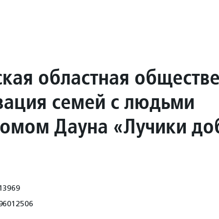
ская областная обществ
зация семей с людьми
ромом Дауна «Лучики до
13969
96012506