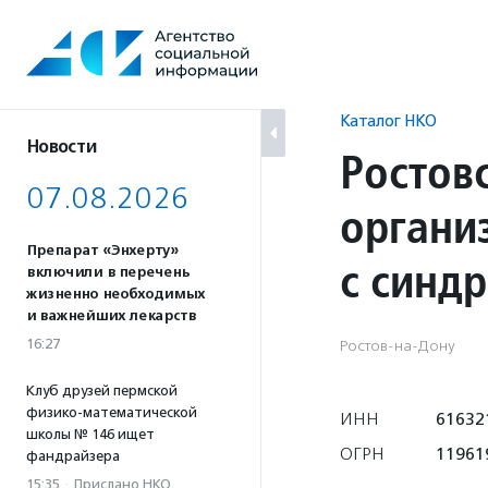
Перейти
к
содержанию
Каталог НКО
Новости
Ростов
07.08.2026
органи
Препарат «Энхерту»
с синд
включили в перечень
жизненно необходимых
и важнейших лекарств
16:27
Ростов-на-Дону
Клуб друзей пермской
физико-математической
ИНН
61632
школы № 146 ищет
ОГРН
11961
фандрайзера
15:35
·
Прислано НКО