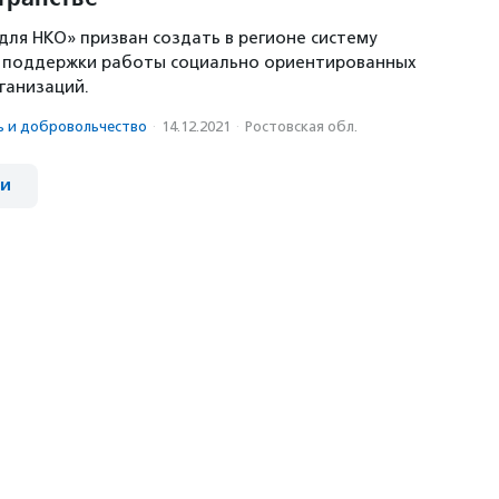
для НКО» призван создать в регионе систему
поддержки работы социально ориентированных
ганизаций.
ь и доброволь­чест­во
·
14.12.2021
·
Ростовская обл.
ии