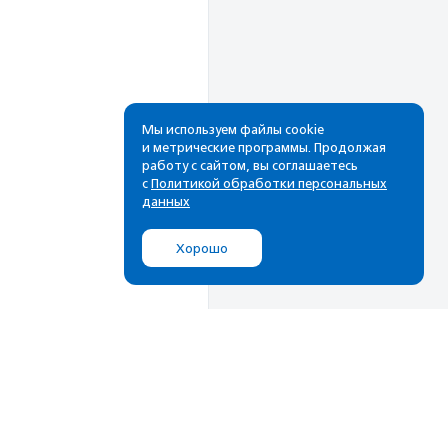
Мы используем файлы cookie
и метрические программы. Продолжая
работу с сайтом, вы соглашаетесь
Рассылка
с
Политикой обработки персональных
данных
Cамые свежие новости,
лучшие материалы в вашем
Хорошо
почтовом ящике
Подписаться