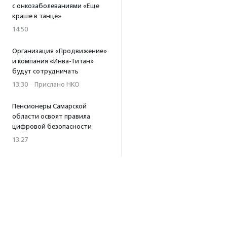
с онкозаболеваниями «Еще
краше в танце»
14:50
Организация «Продвижение»
и компания «Инва-Титан»
будут сотрудничать
13:30
·
Прислано НКО
Пенсионеры Самарской
области освоят правила
цифровой безопасности
13:27
Встреча с Андреем Ургантом
стала лотом аукциона
в поддержку фонда
«Бумажная птица»
11:45
·
Прислано НКО