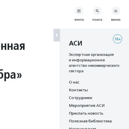
лента
поиск
меню
18+
енная
АСИ
Экспертная организация
и информационное
агентство некоммерческого
бра»
сектора
О нас
Контакты
Сотрудники
Мероприятия АСИ
Прислать новость
Полезная библиотека
Наши издания