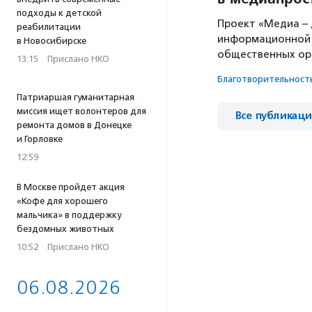
подходы к детской
Проект «Медиа – 
реабилитации
информационной 
в Новосибирске
общественных ор
13:15
·
Прислано НКО
Благотвори­тель­ност
Патриаршая гуманитарная
миссия ищет волонтеров для
Все публикац
ремонта домов в Донецке
и Горловке
12:59
В Москве пройдет акция
«Кофе для хорошего
мальчика» в поддержку
бездомных животных
10:52
·
Прислано НКО
06.08.2026