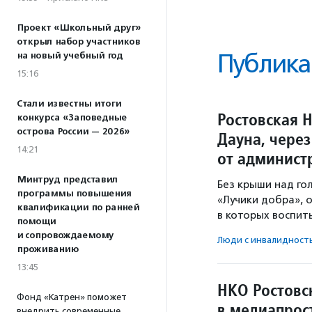
Проект «Школьный друг»
открыл набор участников
Публика
на новый учебный год
15:16
Стали известны итоги
Ростовская 
конкурса «Заповедные
острова России — 2026»
Дауна, чере
14:21
от админист
Минтруд представил
Без крыши над го
программы повышения
«Лучики добра», 
квалификации по ранней
в которых воспит
помощи
и сопровождаемому
Люди с инвалидност
проживанию
13:45
НКО Ростовс
Фонд «Катрен» поможет
в медиапрос
внедрить современные