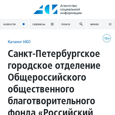
Перейти
к
содержанию
новости
сервисы
поиск
меню
18+
Каталог НКО
Санкт-Петербургское
городское отделение
Общероссийского
общественного
благотворительного
фонда «Российский