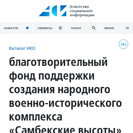
Перейти
к
содержанию
новости
сервисы
поиск
меню
18+
Каталог НКО
благотворительный
фонд поддержки
создания народного
военно-исторического
комплекса
«Самбекские высоты»