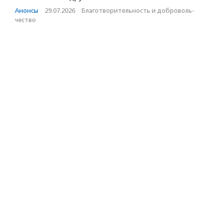
Анонсы
·
29.07.2026
·
Благотвори­тель­ность и доброволь­
чест­во