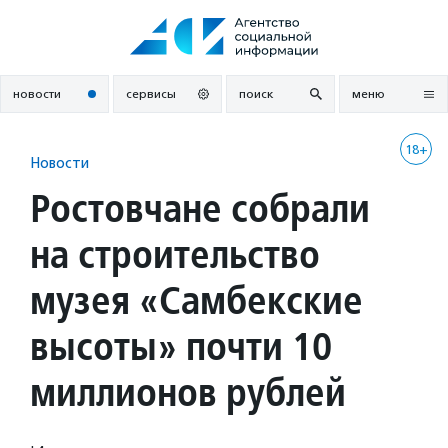
Перейти
к
содержанию
новости
сервисы
поиск
меню
18+
Новости
Ростовчане собрали
на строительство
музея «Самбекские
высоты» почти 10
миллионов рублей