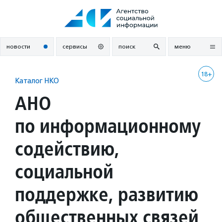
Перейти
к
содержанию
новости
сервисы
поиск
меню
18+
Каталог НКО
АНО
по информационному
содействию,
социальной
поддержке, развитию
общественных связей