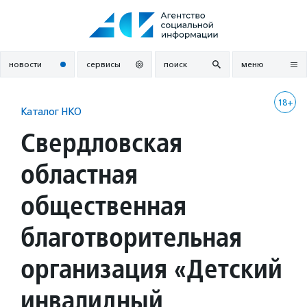
Перейти
к
содержанию
новости
сервисы
поиск
меню
18+
Каталог НКО
Свердловская
областная
общественная
благотворительная
организация «Детский
инвалидный