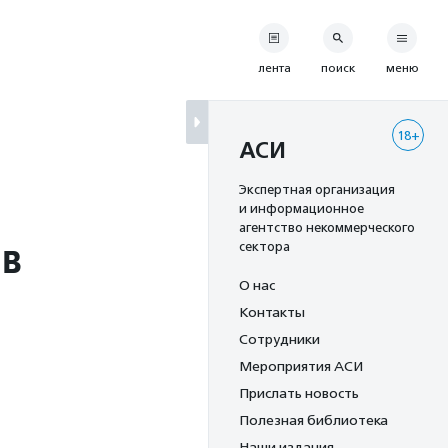
лента
поиск
меню
18+
АСИ
Экспертная организация
и информационное
агентство некоммерческого
ов
сектора
О нас
Контакты
Сотрудники
Мероприятия АСИ
Прислать новость
Полезная библиотека
Наши издания