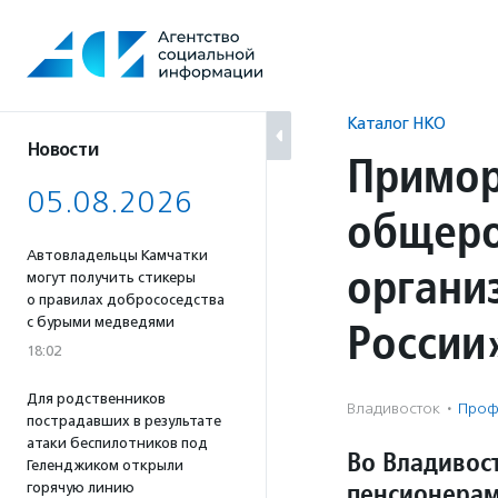
Перейти
к
содержанию
Каталог НКО
Новости
Примор
05.08.2026
общеро
Автовладельцы Камчатки
органи
могут получить стикеры
о правилах добрососедства
России
с бурыми медведями
18:02
Для родственников
Владивосток
·
Проф
пострадавших в результате
атаки беспилотников под
Во Владивос
Геленджиком открыли
пенсионера
горячую линию