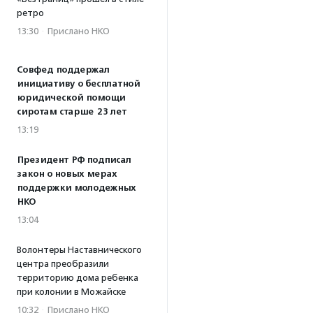
ретро
13:30
·
Прислано НКО
Совфед поддержал
инициативу о бесплатной
юридической помощи
сиротам старше 23 лет
13:19
Президент РФ подписал
закон о новых мерах
поддержки молодежных
НКО
13:04
Волонтеры Наставнического
центра преобразили
территорию дома ребенка
при колонии в Можайске
10:32
·
Прислано НКО