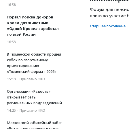
16:58
Форум для пенсио
приняло участие 
Портал поиска доноров
крови для животных
Старшее поколение
·
«Одной Крови» заработал
по всей России
16:53
В Тюменской области прошел
кубок по спортивному
ориентированию
«Тюменский формат-2026»
15:19
·
Прислано НКО
Организация «Радость»
открывает сеть
региональных подразделений
14:25
·
Прислано НКО
Московский юбилейный забег
«Без границ» прошел в стиле