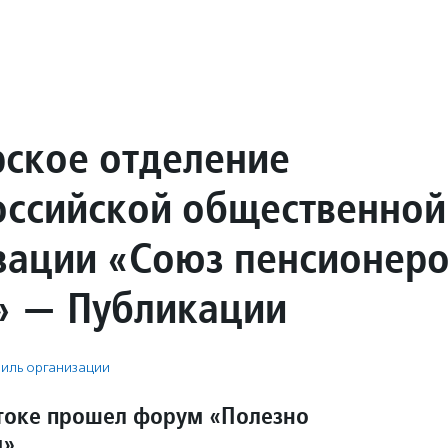
ское отделение
ссийской общественной
зации «Союз пенсионер
» — Публикации
иль организации
токе прошел форум «Полезно
м»