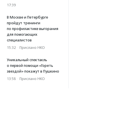
17:39
В Москве и Петербурге
пройдут тренинги
по профилактике выгорания
для помогающих
специалистов
15:32
·
Прислано НКО
Уникальный спектакль
о первой помощи «Гореть
звездой» покажут в Пушкино
13:58
·
Прислано НКО
Как культура помогает
говорить
о благотворительности:
итоги второго «Теплого
вечера с Кольским»
13:55