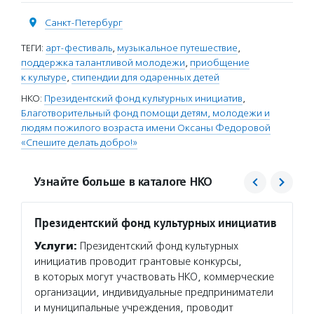
Санкт-Петербург
ТЕГИ:
арт-фестиваль
,
музыкальное путешествие
,
поддержка талантливой молодежи
,
приобщение
к культуре
,
стипендии для одаренных детей
НКО:
Президентский фонд культурных инициатив
,
Благотворительный фонд помощи детям, молодежи и
людям пожилого возраста имени Оксаны Федоровой
«Спешите делать добро!»
Узнайте больше в каталоге НКО
Президентский фонд культурных инициатив
Спеши
Услуги:
Президентский фонд культурных
Услуг
инициатив проводит грантовые конкурсы,
Федоро
в которых могут участвовать НКО, коммерческие
собира
организации, индивидуальные предприниматели
приобр
и муниципальные учреждения, проводит
реабил