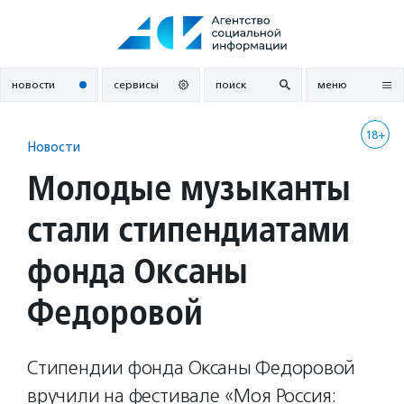
Перейти
к
содержанию
новости
сервисы
поиск
меню
18+
Новости
Молодые музыканты
стали стипендиатами
фонда Оксаны
Федоровой
Стипендии фонда Оксаны Федоровой
вручили на фестивале «Моя Россия: