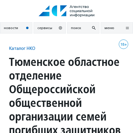
Перейти
к
содержанию
новости
сервисы
поиск
меню
18+
Каталог НКО
Тюменское областное
отделение
Общероссийской
общественной
организации семей
погибших защитников