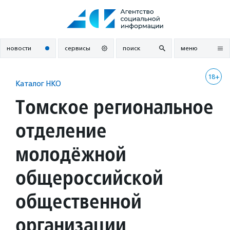
Перейти
к
содержанию
новости
сервисы
поиск
меню
18+
Каталог НКО
Томское региональное
отделение
молодёжной
общероссийской
общественной
организации